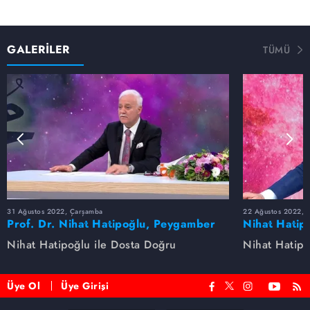
GALERİLER
TÜMÜ
31 Ağustos 2022, Çarşamba
22 Ağustos 2022, P
Prof. Dr. Nihat Hatipoğlu, Peygamber
Nihat Hatip
Efendimizi anlatıyor
anlatıyor...
Nihat Hatipoğlu ile Dosta Doğru
Nihat Hatipo
Üye Ol
Üye Girişi