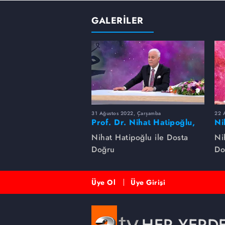
GALERİLER
31 Ağustos 2022, Çarşamba
22 A
Prof. Dr. Nihat Hatipoğlu,
Ni
Peygamber Efendimizi
na
Nihat Hatipoğlu ile Dosta
Ni
anlatıyor
Doğru
Do
Üye Ol
Üye Girişi