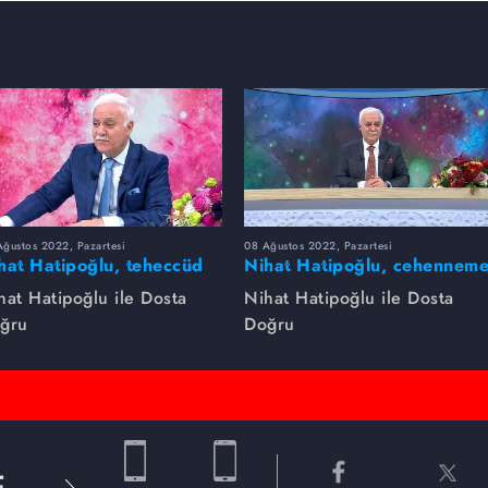
ğustos 2022, Pazartesi
08 Ağustos 2022, Pazartesi
hat Hatipoğlu, teheccüd
Nihat Hatipoğlu, cehennem
mazını anlatıyor...
girecek kişileri anlatıyor...
hat Hatipoğlu ile Dosta
Nihat Hatipoğlu ile Dosta
ğru
Doğru