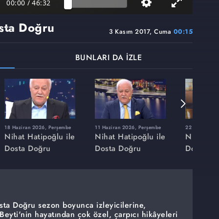
00:00
/
46:32
osta Doğru
3 Kasım 2017, Cuma
00:15
BUNLARI DA İZLE
18 Haziran 2026, Perşembe
11 Haziran 2026, Perşembe
22 Mayıs 202
Nihat Hatipoğlu ile
Nihat Hatipoğlu ile
Nihat Hat
Dosta Doğru
Dosta Doğru
Dosta Do
osta Doğru sezon boyunca izleyicilerine,
eyti'nin hayatından çok özel, çarpıcı hikâyeleri