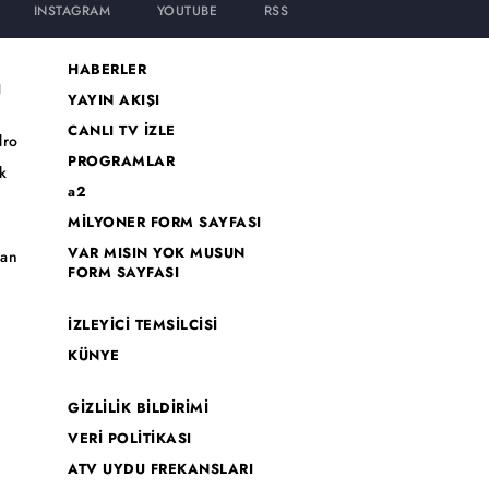
INSTAGRAM
YOUTUBE
RSS
HABERLER
I
YAYIN AKIŞI
CANLI TV İZLE
dro
PROGRAMLAR
k
a2
MİLYONER FORM SAYFASI
o
VAR MISIN YOK MUSUN
han
FORM SAYFASI
İZLEYİCİ TEMSİLCİSİ
KÜNYE
GİZLİLİK BİLDİRİMİ
VERİ POLİTİKASI
ATV UYDU FREKANSLARI