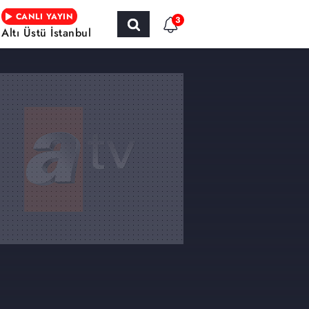
CANLI YAYIN
3
Altı Üstü İstanbul