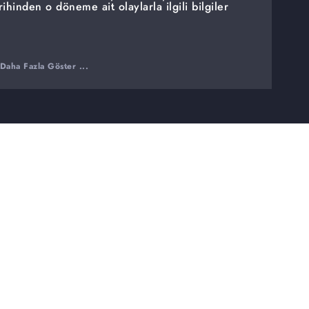
inden o döneme ait olaylarla ilgili bilgiler
Daha Fazla Göster ...
li?
ındaki faydaları nelerdir?