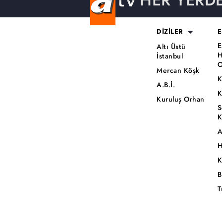
HER YERD
DİZİLER
E
E
Altı Üstü
H
İstanbul
O
Mercan Köşk
K
A.B.İ.
K
Kuruluş Orhan
S
K
A
H
K
B
T