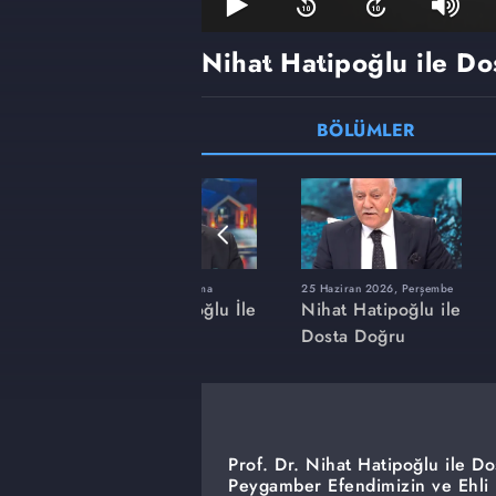
Nihat Hatipoğlu ile D
BÖLÜMLER
ma
23 Ocak 2026, Cuma
25 Haziran 2026, Perşembe
ğlu İle
Nihat Hatipoğlu İle
Nihat Hatipoğlu ile
Dosta Doğru
Dosta Doğru
Prof. Dr. Nihat Hatipoğlu ile D
Peygamber Efendimizin ve Ehli B