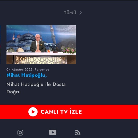
TÜMÜ
04 Ağustos 2022, Perşembe
e
Nihat Hatipoğlu,
Peygamber efendimizin
Nihat Hatipoğlu ile Dosta
özelliklerini anlatıyor...
Doğru
CANLI TV İZLE