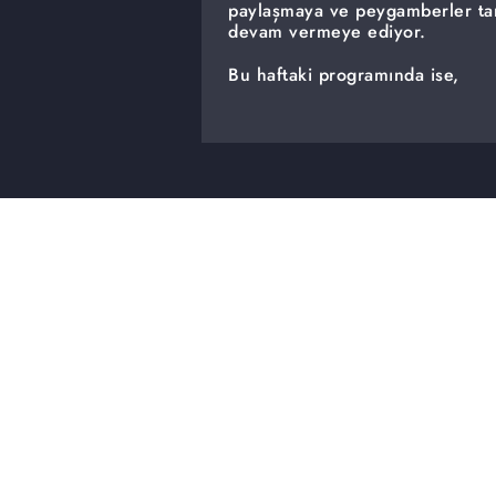
paylaşmaya ve peygamberler tarih
devam vermeye ediyor.
Bu haftaki programında ise,
Sadaka kimlere ve nasıl verilme
Sadakanın dünya ve ahiret hayat
İnşirah suresi neye işaret eder?