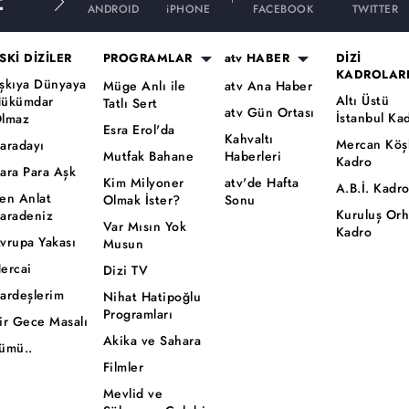
E
ANDROID
iPHONE
FACEBOOK
TWITTER
SKİ DİZİLER
PROGRAMLAR
atv HABER
DİZİ
KADROLAR
şkıya Dünyaya
Müge Anlı ile
atv Ana Haber
Altı Üstü
ükümdar
Tatlı Sert
atv Gün Ortası
İstanbul Ka
lmaz
Esra Erol'da
Kahvaltı
Mercan Köş
aradayı
Mutfak Bahane
Haberleri
Kadro
ara Para Aşk
Kim Milyoner
atv'de Hafta
A.B.İ. Kadr
en Anlat
Olmak İster?
Sonu
Kuruluş Or
aradeniz
Var Mısın Yok
Kadro
vrupa Yakası
Musun
ercai
Dizi TV
ardeşlerim
Nihat Hatipoğlu
Programları
ir Gece Masalı
Akika ve Sahara
ümü..
Filmler
Mevlid ve