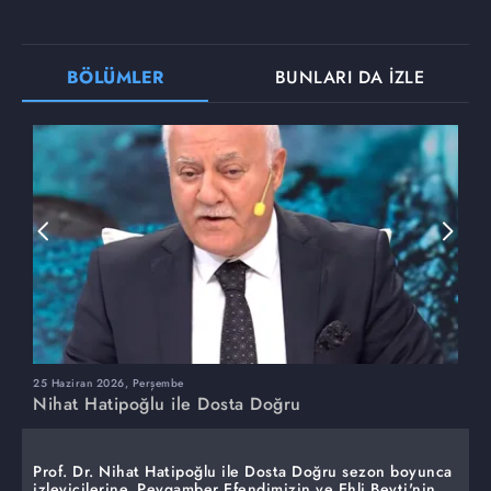
BÖLÜMLER
BUNLARI DA İZLE
25 Haziran 2026, Perşembe
1
Nihat Hatipoğlu ile Dosta Doğru
N
Prof. Dr. Nihat Hatipoğlu ile Dosta Doğru sezon boyunca
izleyicilerine, Peygamber Efendimizin ve Ehli Beyti'nin