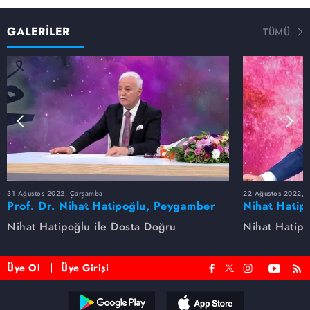
GALERİLER
TÜMÜ
31 Ağustos 2022, Çarşamba
22 Ağustos 2022, P
Prof. Dr. Nihat Hatipoğlu, Peygamber
Nihat Hatip
Efendimizi anlatıyor
anlatıyor...
Nihat Hatipoğlu ile Dosta Doğru
Nihat Hatipo
Üye Ol
Üye Girişi
Reddet