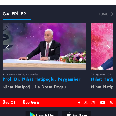
GALERİLER
TÜMÜ
31 Ağustos 2022, Çarşamba
22 Ağustos 2022, P
Prof. Dr. Nihat Hatipoğlu, Peygamber
Nihat Hatip
Efendimizi anlatıyor
anlatıyor...
Nihat Hatipoğlu ile Dosta Doğru
Nihat Hatipo
Üye Ol
Üye Girişi