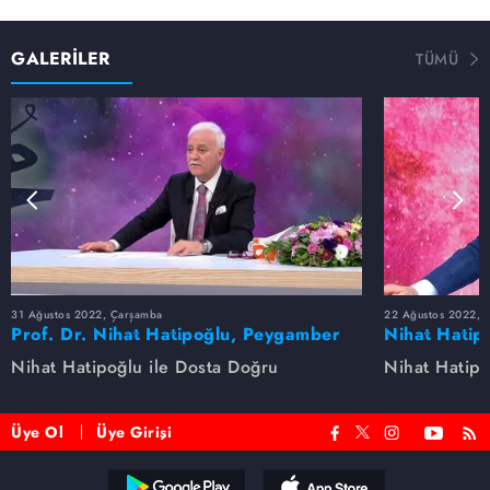
GALERİLER
TÜMÜ
31 Ağustos 2022, Çarşamba
22 Ağustos 2022, P
Prof. Dr. Nihat Hatipoğlu, Peygamber
Nihat Hatip
Efendimizi anlatıyor
anlatıyor...
Nihat Hatipoğlu ile Dosta Doğru
Nihat Hatipo
Üye Ol
Üye Girişi