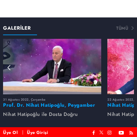
GALERİLER
TÜMÜ
31 Ağustos 2022, Çarşamba
22 Ağustos 2022, P
Prof. Dr. Nihat Hatipoğlu, Peygamber
Nihat Hatip
Efendimizi anlatıyor
anlatıyor...
Nihat Hatipoğlu ile Dosta Doğru
Nihat Hatipo
Üye Ol
Üye Girişi