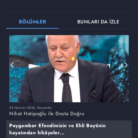
BÖLÜMLER
BUNLARI DA İZLE
25 Haziran 2026, Perşembe
1
Nihat Hatipoğlu ile Dosta Doğru
N
Peygamber Efendimizin ve Ehli Beytinin
hayatından hikâyeler...