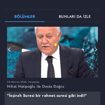
BÖLÜMLER
BUNLARI DA İZLE
25 Haziran 2026, Perşembe
1
Nihat Hatipoğlu ile Dosta Doğru
N
"İnşirah Suresi bir rahmet suresi gibi indi!"