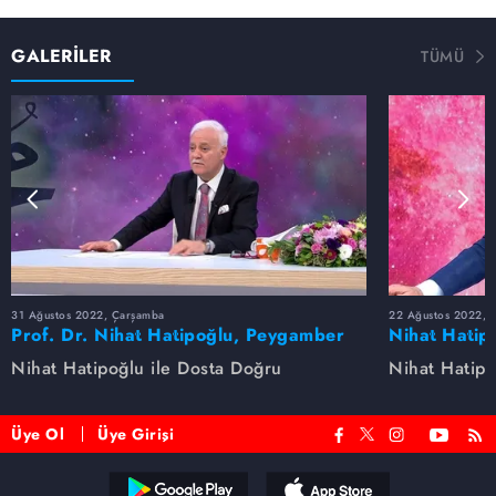
GALERİLER
TÜMÜ
31 Ağustos 2022, Çarşamba
22 Ağustos 2022, P
Prof. Dr. Nihat Hatipoğlu, Peygamber
Nihat Hatip
Efendimizi anlatıyor
anlatıyor...
Nihat Hatipoğlu ile Dosta Doğru
Nihat Hatipo
Üye Ol
Üye Girişi