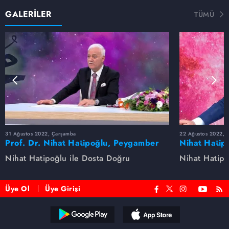
GALERİLER
TÜMÜ
31 Ağustos 2022, Çarşamba
22 Ağustos 2022, P
Prof. Dr. Nihat Hatipoğlu, Peygamber
Nihat Hatip
Efendimizi anlatıyor
anlatıyor...
Nihat Hatipoğlu ile Dosta Doğru
Nihat Hatipo
Üye Ol
Üye Girişi
Reddet