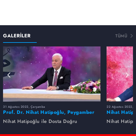
GALERİLER
TÜMÜ
31 Ağustos 2022, Çarşamba
22 Ağustos 2022, P
Prof. Dr. Nihat Hatipoğlu, Peygamber
Nihat Hatip
Efendimizi anlatıyor
anlatıyor...
Nihat Hatipoğlu ile Dosta Doğru
Nihat Hatipo