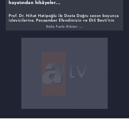
hayatından hikâyeler...
Prof. Dr. Nihat Hatipoğlu ile Dosta Doğru sezon boyunca
izleyicilerine, Peygamber Efendimizin ve Ehli Beyti'nin
hayatından çok özel, çarpıcı hikâyeleri paylaşmaya ve
Daha Fazla Göster ...
peygamberler tarihinden o döneme ait olaylarla ilgili
bilgileri vermeye devam ediyor.