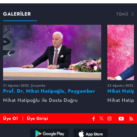
GALERİLER
TÜMÜ
31 Ağustos 2022, Çarşamba
22 Ağustos 2022, P
Prof. Dr. Nihat Hatipoğlu, Peygamber
Nihat Hatip
Efendimizi anlatıyor
anlatıyor...
Nihat Hatipoğlu ile Dosta Doğru
Nihat Hatipo
Üye Ol
Üye Girişi
Reddet