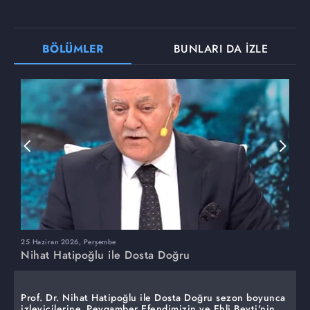
BÖLÜMLER
BUNLARI DA İZLE
25 Haziran 2026, Perşembe
1
Nihat Hatipoğlu ile Dosta Doğru
N
Prof. Dr. Nihat Hatipoğlu ile Dosta Doğru sezon boyunca
izleyicilerine, Peygamber Efendimizin ve Ehli Beyti'nin