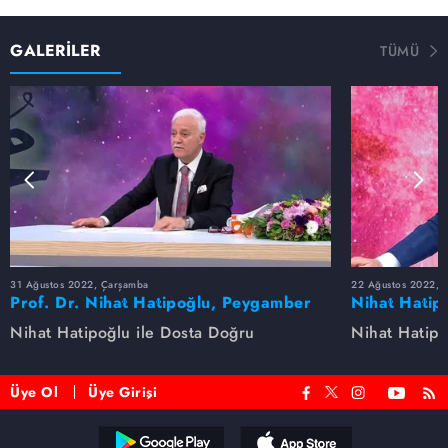
GALERİLER
TÜMÜ
31 Ağustos 2022, Çarşamba
22 Ağustos 2022, P
Prof. Dr. Nihat Hatipoğlu, Peygamber
Nihat Hatip
Efendimizi anlatıyor
anlatıyor...
Nihat Hatipoğlu ile Dosta Doğru
Nihat Hatipo
Üye Ol
Üye Girişi