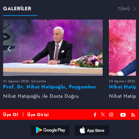
GALERİLER
TÜMÜ
31 Ağustos 2022, Çarşamba
22 Ağustos 2022, P
Prof. Dr. Nihat Hatipoğlu, Peygamber
Nihat Hatip
Efendimizi anlatıyor
anlatıyor...
Nihat Hatipoğlu ile Dosta Doğru
Nihat Hatipo
Üye Ol
Üye Girişi
Reddet