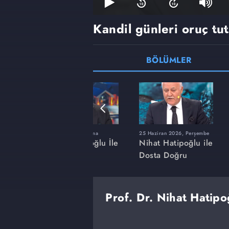
Kandil günleri oruç tut
BÖLÜMLER
ma
23 Ocak 2026, Cuma
25 Haziran 2026, Perşembe
ğlu İle
Nihat Hatipoğlu İle
Nihat Hatipoğlu ile
Dosta Doğru
Dosta Doğru
Prof. Dr. Nihat Hatipo