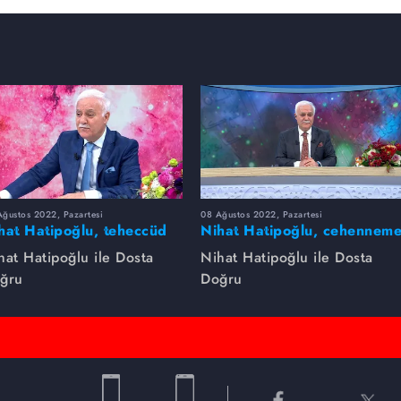
ğustos 2022, Pazartesi
08 Ağustos 2022, Pazartesi
hat Hatipoğlu, teheccüd
Nihat Hatipoğlu, cehennem
mazını anlatıyor...
girecek kişileri anlatıyor...
hat Hatipoğlu ile Dosta
Nihat Hatipoğlu ile Dosta
ğru
Doğru