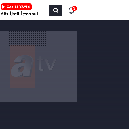
CANLI YAYIN
3
Altı Üstü İstanbul