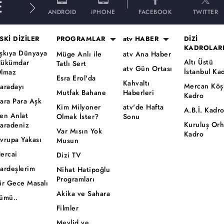
E
ANDROID
iPHONE
FACEBOOK
TWITTER
SKİ DİZİLER
PROGRAMLAR
atv HABER
DİZİ
KADROLAR
şkıya Dünyaya
Müge Anlı ile
atv Ana Haber
Altı Üstü
ükümdar
Tatlı Sert
atv Gün Ortası
İstanbul Ka
lmaz
Esra Erol'da
Kahvaltı
Mercan Köş
aradayı
Mutfak Bahane
Haberleri
Kadro
ara Para Aşk
Kim Milyoner
atv'de Hafta
A.B.İ. Kadr
en Anlat
Olmak İster?
Sonu
Kuruluş Or
aradeniz
Var Mısın Yok
Kadro
vrupa Yakası
Musun
ercai
Dizi TV
ardeşlerim
Nihat Hatipoğlu
Programları
ir Gece Masalı
Akika ve Sahara
ümü..
Filmler
Mevlid ve