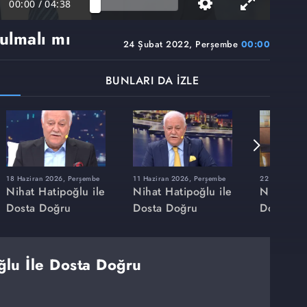
00:00
/
04:38
ulmalı mı
24 Şubat 2022, Perşembe
00:00
BUNLARI DA İZLE
18 Haziran 2026, Perşembe
11 Haziran 2026, Perşembe
22 Mayıs 202
Nihat Hatipoğlu ile
Nihat Hatipoğlu ile
Nihat Hat
Dosta Doğru
Dosta Doğru
Dosta Do
ğlu İle Dosta Doğru