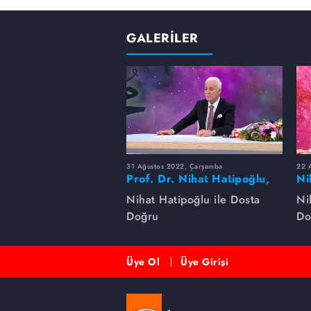
GALERİLER
31 Ağustos 2022, Çarşamba
22 A
Prof. Dr. Nihat Hatipoğlu,
Ni
Peygamber Efendimizi
na
Nihat Hatipoğlu ile Dosta
Ni
anlatıyor
Doğru
Do
Üye Ol
Üye Girişi