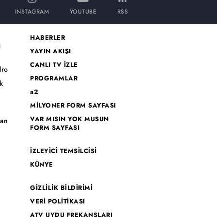
INSTAGRAM
YOUTUBE
RSS
HABERLER
I
YAYIN AKIŞI
CANLI TV İZLE
dro
PROGRAMLAR
k
a2
MİLYONER FORM SAYFASI
o
VAR MISIN YOK MUSUN
han
FORM SAYFASI
İZLEYİCİ TEMSİLCİSİ
KÜNYE
GİZLİLİK BİLDİRİMİ
VERİ POLİTİKASI
ATV UYDU FREKANSLARI