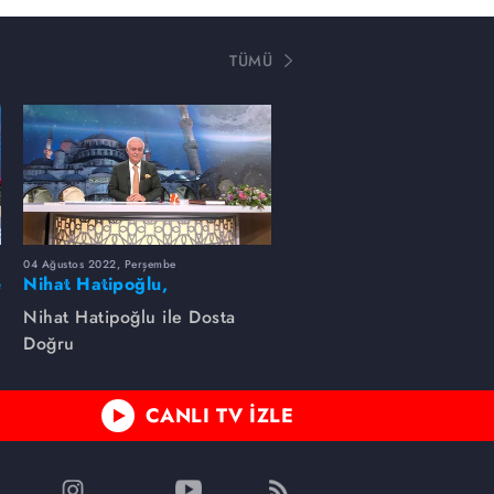
TÜMÜ
04 Ağustos 2022, Perşembe
e
Nihat Hatipoğlu,
Peygamber efendimizin
Nihat Hatipoğlu ile Dosta
özelliklerini anlatıyor...
Doğru
CANLI TV İZLE