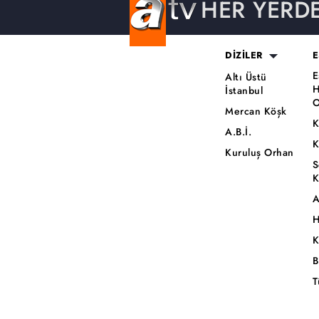
HER YERD
DİZİLER
E
E
Altı Üstü
H
İstanbul
O
Mercan Köşk
K
A.B.İ.
K
Kuruluş Orhan
S
K
A
H
K
B
T