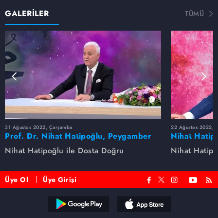
GALERİLER
TÜMÜ
31 Ağustos 2022, Çarşamba
22 Ağustos 2022, P
Prof. Dr. Nihat Hatipoğlu, Peygamber
Nihat Hatip
Efendimizi anlatıyor
anlatıyor...
Nihat Hatipoğlu ile Dosta Doğru
Nihat Hatipo
Üye Ol
Üye Girişi
Reddet