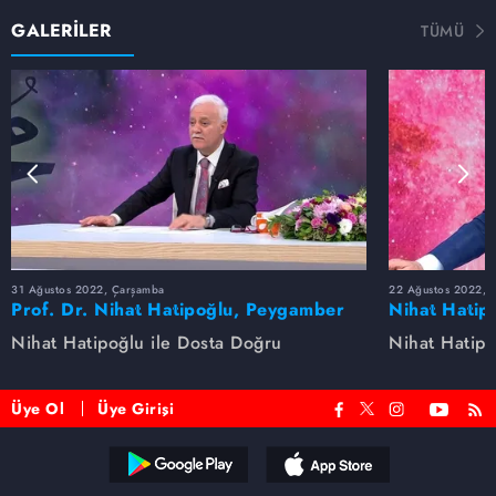
GALERİLER
TÜMÜ
31 Ağustos 2022, Çarşamba
22 Ağustos 2022, P
Prof. Dr. Nihat Hatipoğlu, Peygamber
Nihat Hatip
Efendimizi anlatıyor
anlatıyor...
Nihat Hatipoğlu ile Dosta Doğru
Nihat Hatipo
Üye Ol
Üye Girişi
Reddet