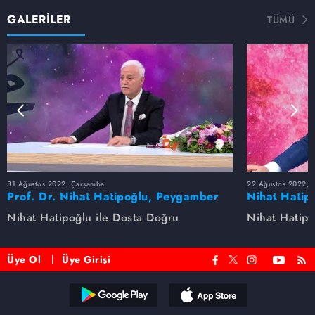
GALERİLER
TÜMÜ
31 Ağustos 2022, Çarşamba
22 Ağustos 2022, P
Prof. Dr. Nihat Hatipoğlu, Peygamber
Nihat Hatip
Efendimizi anlatıyor
anlatıyor...
Nihat Hatipoğlu ile Dosta Doğru
Nihat Hatipo
Üye Ol
Üye Girişi
Reddet