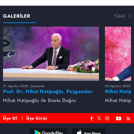
GALERİLER
TÜMÜ
31 Ağustos 2022, Çarşamba
22 Ağustos 2022, P
Prof. Dr. Nihat Hatipoğlu, Peygamber
Nihat Hatip
Efendimizi anlatıyor
anlatıyor...
Nihat Hatipoğlu ile Dosta Doğru
Nihat Hatipo
Üye Ol
Üye Girişi