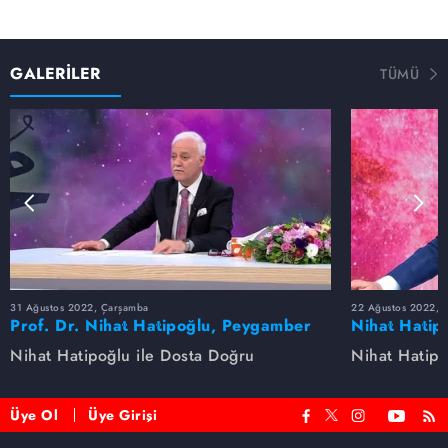
GALERİLER
TÜMÜ
31 Ağustos 2022, Çarşamba
22 Ağustos 2022, P
Prof. Dr. Nihat Hatipoğlu, Peygamber
Nihat Hatip
Efendimizi anlatıyor
anlatıyor...
Nihat Hatipoğlu ile Dosta Doğru
Nihat Hatipo
Üye Ol
Üye Girişi