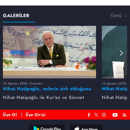
GALERİLER
TÜMÜ
29 Ağustos 2022, Pazartesi
16 Ağustos 2022, S
Nihat Hatipoğlu, nelerin şirk olduğunu
Nihat Hatipo
anlatıyor...
anlatıyor...
Nihat Hatipoğlu ile Kur'an ve Sünnet
Nihat Hatipo
Üye Ol
Üye Girişi