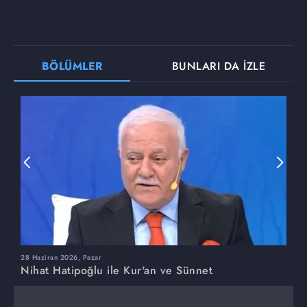
BÖLÜMLER
BUNLARI DA İZLE
28 Haziran 2026, Pazar
2
Nihat Hatipoğlu ile Kur'an ve Sünnet
N