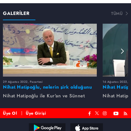
GALERİLER
TÜMÜ
29 Ağustos 2022, Pazartesi
16 Ağustos 2022, S
Nihat Hatipoğlu, nelerin şirk olduğunu
Nihat Hatipo
anlatıyor...
anlatıyor...
Nihat Hatipoğlu ile Kur'an ve Sünnet
Nihat Hatipo
Üye Ol
Üye Girişi
Reddet