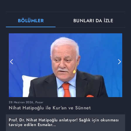
BÖLÜMLER
BUNLARI DA İZLE
28 Haziran 2026, Pazar
2
Nihat Hatipoğlu ile Kur'an ve Sünnet
N
Prof. Dr. Nihat Hatipoğlu anlatıyor! Sağlık için okunması
tavsiye edilen Esmalar...