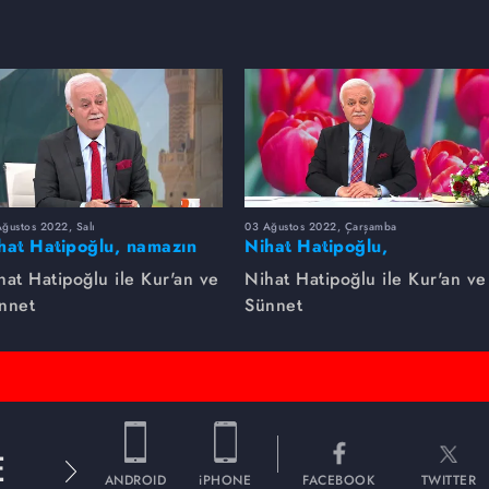
ğustos 2022, Salı
03 Ağustos 2022, Çarşamba
hat Hatipoğlu, namazın
Nihat Hatipoğlu,
zelliklerini anlatıyor...
Peygamber Efendimizin
hat Hatipoğlu ile Kur'an ve
Nihat Hatipoğlu ile Kur'an ve
gençlere nasihatlarını
nnet
Sünnet
anlatıyor...
E
ANDROID
iPHONE
FACEBOOK
TWITTER