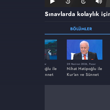
Sınavlarda kolaylık içi
BÖLÜMLER
r
22 Mart 2026, Pazar
28 Haziran 2026, Pazar
ğlu ile
Nihat Hatipoğlu ile
Nihat Hatipoğlu ile
nnet
Kur'an ve Sünnet
Kur'an ve Sünnet