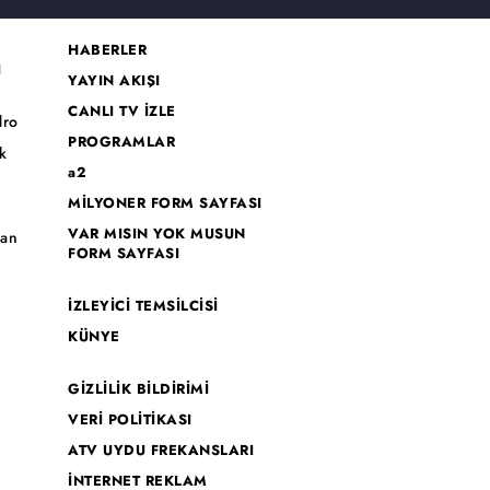
HABERLER
I
YAYIN AKIŞI
CANLI TV İZLE
dro
PROGRAMLAR
k
a2
MİLYONER FORM SAYFASI
o
VAR MISIN YOK MUSUN
han
FORM SAYFASI
İZLEYİCİ TEMSİLCİSİ
KÜNYE
GİZLİLİK BİLDİRİMİ
VERİ POLİTİKASI
ATV UYDU FREKANSLARI
İNTERNET REKLAM