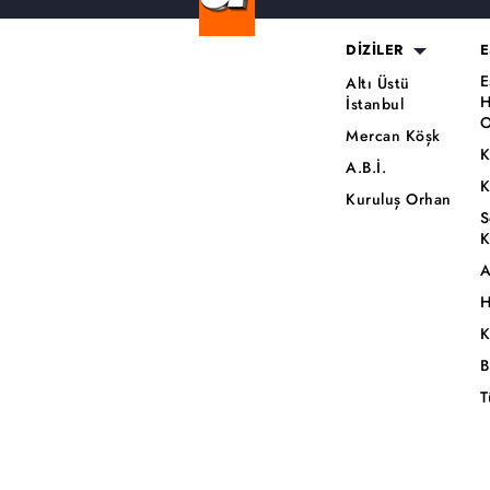
DİZİLER
E
E
Altı Üstü
H
İstanbul
O
Mercan Köşk
K
A.B.İ.
K
Kuruluş Orhan
S
K
A
H
K
B
T