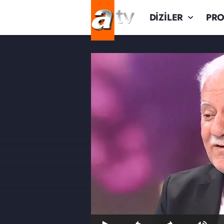
DİZİLER
PR