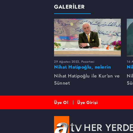
GALERİLER
29 Ağustos 2022, Pazartesi
16 A
Nihat Hatipoğlu, nelerin
Ni
şirk olduğunu anlatıyor...
gü
Nihat Hatipoğlu ile Kur'an ve
Ni
Sünnet
Sü
Üye Ol
Üye Girişi
HER YERD