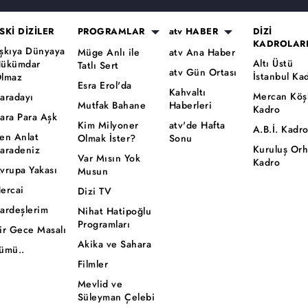
SKİ DİZİLER
PROGRAMLAR
atv HABER
DİZİ
KADROLAR
şkıya Dünyaya
Müge Anlı ile
atv Ana Haber
Altı Üstü
ükümdar
Tatlı Sert
atv Gün Ortası
İstanbul Ka
lmaz
Esra Erol'da
Kahvaltı
Mercan Köş
aradayı
Mutfak Bahane
Haberleri
Kadro
ara Para Aşk
Kim Milyoner
atv'de Hafta
A.B.İ. Kadr
en Anlat
Olmak İster?
Sonu
Kuruluş Or
aradeniz
Var Mısın Yok
Kadro
vrupa Yakası
Musun
ercai
Dizi TV
ardeşlerim
Nihat Hatipoğlu
Programları
ir Gece Masalı
Akika ve Sahara
ümü..
Filmler
Mevlid ve
Süleyman Çelebi