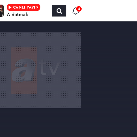
CANLI YAYIN
4
Aldatmak