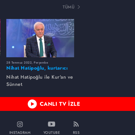
TÜMÜ
28 Temmuz 2022, Perşembe
Nihat Hatipoğlu, kurtarıcı
amelleri anlatıyor...
Nihat Hatipoğlu ile Kur'an ve
Sünnet
CANLI TV İZLE
INSTAGRAM
YOUTUBE
RSS