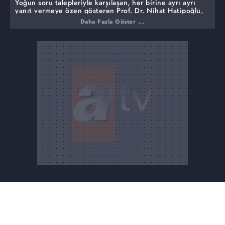
Yoğun soru talepleriyle karşılaşan, her birine ayrı ayrı
yanıt vermeye özen gösteren Prof. Dr. Nihat Hatipoğlu,
haftalık gündemini de bu sorularla belirliyor.
Daha Fazla Göster ...
Bu haftanın konu başlıkları:
İNSANA SEVAP KAZANDIRAN SÜNNETLER NELERDİR?
ZEMZEM SUYUNUN FAYDALARI VE ÖZELLİĞİ NEDİR?
EVİN RIZKINI VE BEREKETİNİ ARTIRAN DAVRANIŞLAR
NELERDİR?
KELİME-İ ŞEHADETİN DÜNYADA VE AHİRETTE
KAZANDIRDIKLARI…