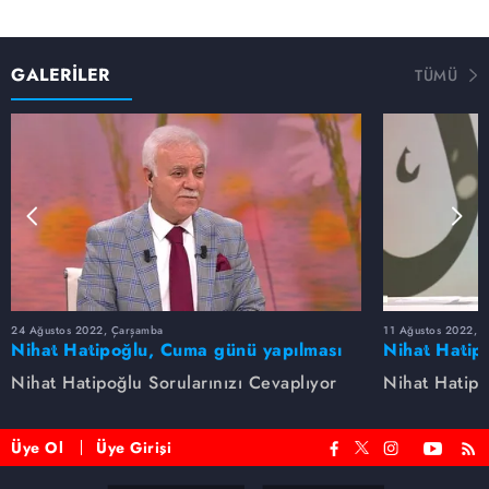
GALERİLER
TÜMÜ
24 Ağustos 2022, Çarşamba
11 Ağustos 2022, 
Nihat Hatipoğlu, Cuma günü yapılması
Nihat Hatip
sünnet olan davranışları anlatıyor...
anlatıyor.
Nihat Hatipoğlu Sorularınızı Cevaplıyor
Nihat Hatipo
Üye Ol
Üye Girişi