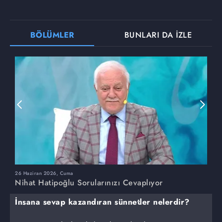
BÖLÜMLER
BUNLARI DA İZLE
26 Haziran 2026, Cuma
1
Nihat Hatipoğlu Sorularınızı Cevaplıyor
N
İnsana sevap kazandıran sünnetler nelerdir?