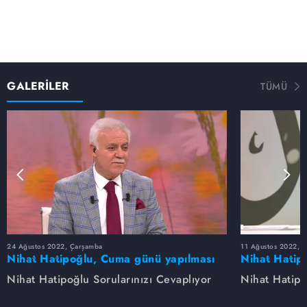
GALERİLER
TÜMÜ
24 Ağustos 2022, Çarşamba
11 Ağustos 2022, 
Nihat Hatipoğlu, Cuma günü yapılması
Nihat Hatip
sünnet olan davranışları anlatıyor...
anlatıyor.
Nihat Hatipoğlu Sorularınızı Cevaplıyor
Nihat Hatipo