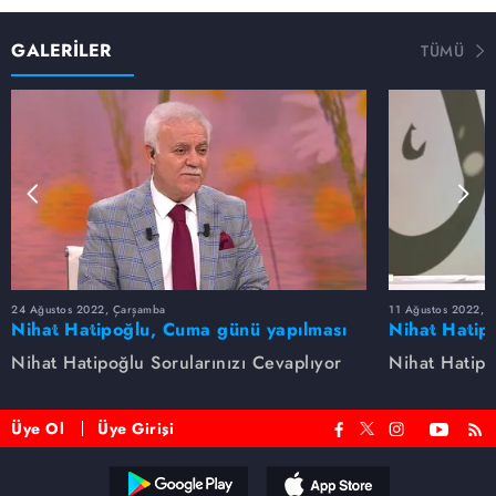
GALERİLER
TÜMÜ
24 Ağustos 2022, Çarşamba
11 Ağustos 2022, 
Nihat Hatipoğlu, Cuma günü yapılması
Nihat Hatip
sünnet olan davranışları anlatıyor...
anlatıyor.
Nihat Hatipoğlu Sorularınızı Cevaplıyor
Nihat Hatipo
Üye Ol
Üye Girişi
Reddet