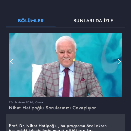
BÖLÜMLER
BUNLARI DA İZLE
26 Haziran 2026, Cuma
1
Nihat Hatipoğlu Sorularınızı Cevaplıyor
N
Prof. Dr. Nihat Hatipoğlu, bu programa özel ekran
başındaki izleyicilerin merak ettiği soruları