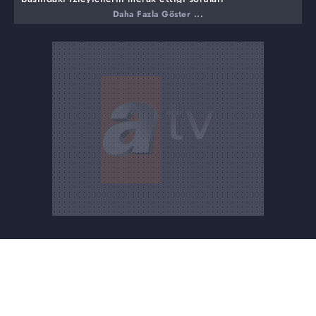
cevaplandırıyor.
Daha Fazla Göster ...
Bu haftaki programında ise,
Kabir sorgusu ne zaman başlar?
Kabir sorgusundan kaçış var mı?
Kimlere kabirde soru sorulmayacak?
Dedikodu insanın hangi amellerini siler?
Kuran-ı Kerim dedikoduyu niçin yasaklamıştır?
Sorular, canlı telefon bağlantıları ve merak ettiğiniz her
şey Prof. Dr. Nihat Hatipoğlu Sorularınızı Cevaplıyor'da…