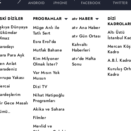
E
ANDROID
iPHONE
FACEBOOK
TWITTER
SKİ DİZİLER
PROGRAMLAR
atv HABER
DİZİ
KADROLAR
şkıya Dünyaya
Müge Anlı ile
atv Ana Haber
Altı Üstü
ükümdar
Tatlı Sert
atv Gün Ortası
İstanbul Ka
lmaz
Esra Erol'da
Kahvaltı
Mercan Köş
aradayı
Mutfak Bahane
Haberleri
Kadro
ara Para Aşk
Kim Milyoner
atv'de Hafta
A.B.İ. Kadr
en Anlat
Olmak İster?
Sonu
Kuruluş Or
aradeniz
Var Mısın Yok
Kadro
vrupa Yakası
Musun
ercai
Dizi TV
ardeşlerim
Nihat Hatipoğlu
Programları
ir Gece Masalı
Akika ve Sahara
ümü..
Filmler
Mevlid ve