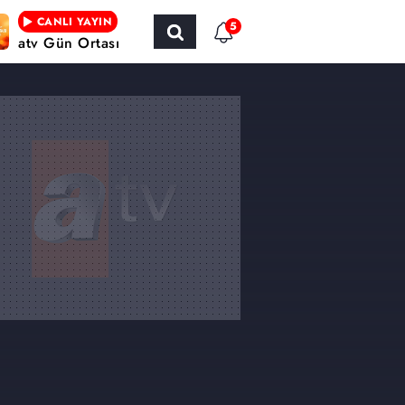
CANLI YAYIN
5
atv Gün Ortası