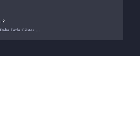
ı?
Daha Fazla Göster ...
ptığı hatalar nelerdir?
rı ve merak ettiğiniz her şey
arınızı Cevaplıyor'da…