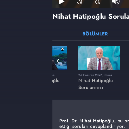
Nihat Hatipoğlu Sorula
BÖLÜMLER
a
20 Mart 2026, Cuma
26 Haziran 2026, Cuma
ğlu
Nihat Hatipoğlu
Nihat Hatipoğlu
Sorularınızı
Sorularınızı
Cevaplıyor
Cevaplıyor
Prof. Dr. Nihat Hatipoğlu, bu p
ettiği soruları cevaplandırıyor.