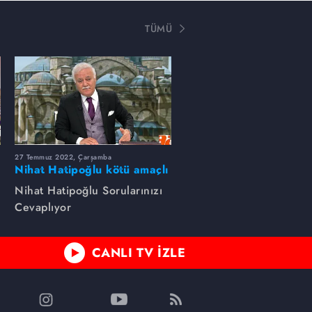
TÜMÜ
27 Temmuz 2022, Çarşamba
Nihat Hatipoğlu kötü amaçlı
muskanın niçin yapıldığını
Nihat Hatipoğlu Sorularınızı
anlatıyor...
Cevaplıyor
CANLI TV İZLE