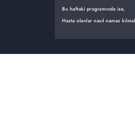
Bu haftaki programında ise,
Hasta olanlar nasıl namaz kılmal
Kimler oturarak namaz kılabilir?
Evliliklerde kadın ve erkeğin ya
Sorular, canlı telefon bağlantıla
Prof. Dr. Nihat Hatipoğlu Sorul