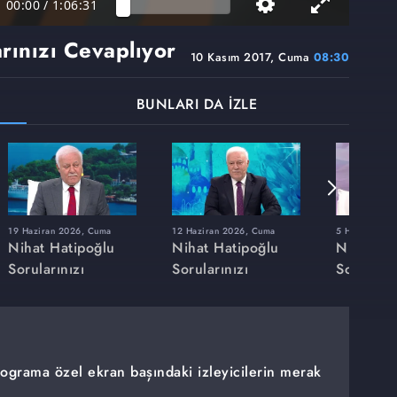
00:00
/
1:06:31
rınızı Cevaplıyor
10 Kasım 2017, Cuma
08:30
BUNLARI DA İZLE
19 Haziran 2026, Cuma
12 Haziran 2026, Cuma
5 Haziran 20
Nihat Hatipoğlu
Nihat Hatipoğlu
Nihat Ha
Sorularınızı
Sorularınızı
Soruların
Cevaplıyor
Cevaplıyor
Cevaplıy
rograma özel ekran başındaki izleyicilerin merak