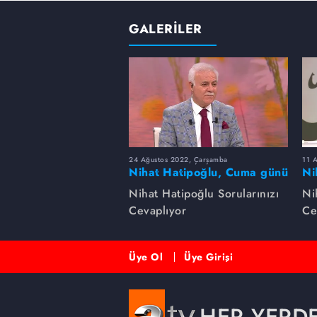
GALERİLER
24 Ağustos 2022, Çarşamba
11 
Nihat Hatipoğlu, Cuma günü
Ni
yapılması sünnet olan
ha
Nihat Hatipoğlu Sorularınızı
Ni
davranışları anlatıyor...
Cevaplıyor
Ce
Üye Ol
Üye Girişi