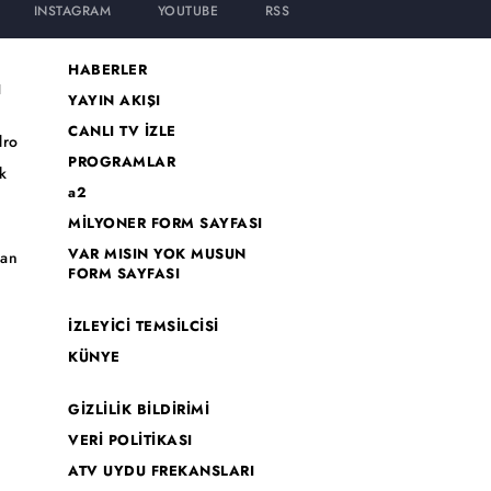
INSTAGRAM
YOUTUBE
RSS
HABERLER
I
YAYIN AKIŞI
CANLI TV İZLE
dro
PROGRAMLAR
k
a2
MİLYONER FORM SAYFASI
o
VAR MISIN YOK MUSUN
han
FORM SAYFASI
İZLEYİCİ TEMSİLCİSİ
KÜNYE
GİZLİLİK BİLDİRİMİ
VERİ POLİTİKASI
ATV UYDU FREKANSLARI