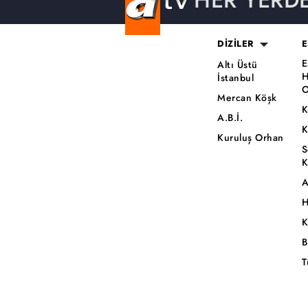
HER YERD
DİZİLER
E
E
Altı Üstü
H
İstanbul
O
Mercan Köşk
K
A.B.İ.
K
Kuruluş Orhan
S
K
A
H
K
B
T