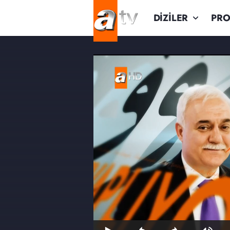
DİZİLER
PR