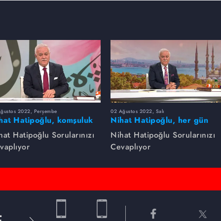
Ağustos 2022, Perşembe
02 Ağustos 2022, Salı
hat Hatipoğlu, komşuluk
Nihat Hatipoğlu, her gün
klarını anlatıyor.
yapılması tavsiye edilenleri
hat Hatipoğlu Sorularınızı
Nihat Hatipoğlu Sorularınızı
anlatıyor...
vaplıyor
Cevaplıyor