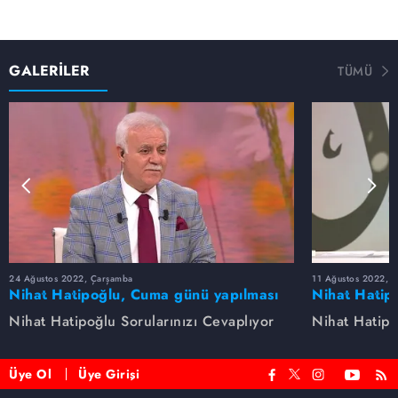
GALERİLER
TÜMÜ
24 Ağustos 2022, Çarşamba
11 Ağustos 2022, 
Nihat Hatipoğlu, Cuma günü yapılması
Nihat Hatip
sünnet olan davranışları anlatıyor...
anlatıyor.
Nihat Hatipoğlu Sorularınızı Cevaplıyor
Nihat Hatipo
Üye Ol
Üye Girişi