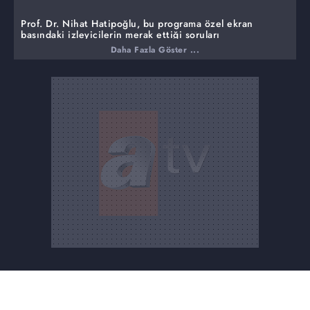
Prof. Dr. Nihat Hatipoğlu, bu programa özel ekran
başındaki izleyicilerin merak ettiği soruları
cevaplandırıyor.
Daha Fazla Göster ...
Bu haftaki programında ise,
Fal bakmak ve baktırmak büyük günahlardan mıdır?
Falcılar gelecekten haber verebilir mi?
Fal baktırmak insanı dinden çıkarır mı?