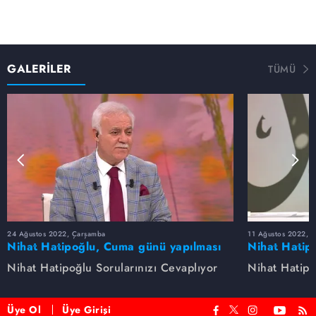
GALERİLER
TÜMÜ
24 Ağustos 2022, Çarşamba
11 Ağustos 2022, 
Nihat Hatipoğlu, Cuma günü yapılması
Nihat Hatip
sünnet olan davranışları anlatıyor...
anlatıyor.
Nihat Hatipoğlu Sorularınızı Cevaplıyor
Nihat Hatipo
Üye Ol
Üye Girişi