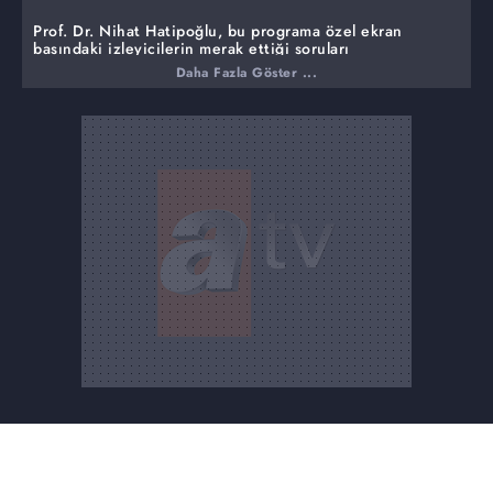
Prof. Dr. Nihat Hatipoğlu, bu programa özel ekran
başındaki izleyicilerin merak ettiği soruları
cevaplandırıyor.
Daha Fazla Göster ...
Bu haftaki programında ise,
Abdestte tertip nedir?
Abdest alırken tertibe uyulmalı mı?
Bir abdest ile kaç vakit namaz kılınır?