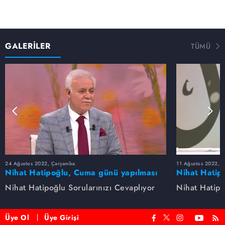
GALERİLER
TÜMÜ
24 Ağustos 2022, Çarşamba
11 Ağustos 2022, 
Nihat Hatipoğlu, Cuma günü yapılması
Nihat Hatip
sünnet olan davranışları anlatıyor...
anlatıyor.
Nihat Hatipoğlu Sorularınızı Cevaplıyor
Nihat Hatipo
Üye Ol
Üye Girişi