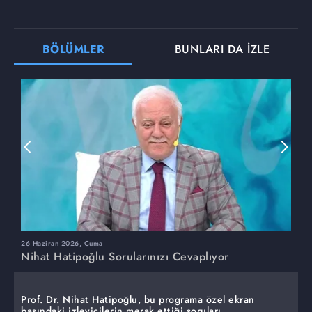
BÖLÜMLER
BUNLARI DA İZLE
26 Haziran 2026, Cuma
1
Nihat Hatipoğlu Sorularınızı Cevaplıyor
N
Prof. Dr. Nihat Hatipoğlu, bu programa özel ekran
başındaki izleyicilerin merak ettiği soruları