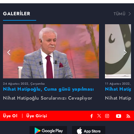
GALERİLER
TÜMÜ
24 Ağustos 2022, Çarşamba
11 Ağustos 2022, 
Nihat Hatipoğlu, Cuma günü yapılması
Nihat Hatip
sünnet olan davranışları anlatıyor...
anlatıyor.
Nihat Hatipoğlu Sorularınızı Cevaplıyor
Nihat Hatipo
Üye Ol
Üye Girişi
Reddet