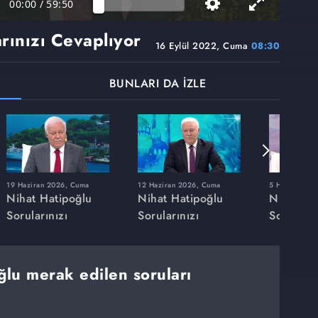
00:00
/
59:50
rınızı Cevaplıyor
16 Eylül 2022, Cuma
08:30
BUNLARI DA İZLE
19 Haziran 2026, Cuma
12 Haziran 2026, Cuma
5 Haziran 20
Nihat Hatipoğlu
Nihat Hatipoğlu
Nihat Ha
Sorularınızı
Sorularınızı
Soruların
Cevaplıyor
Cevaplıyor
Cevaplıy
ğlu merak edilen soruları