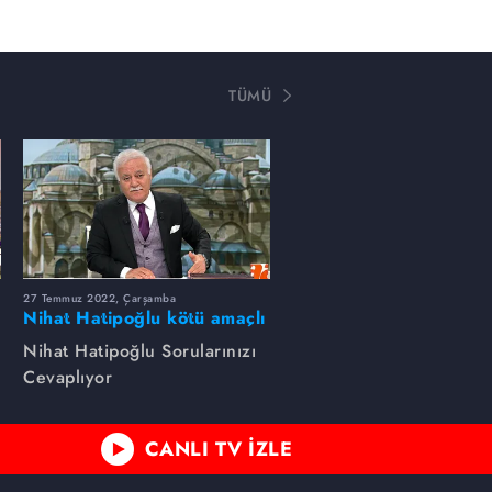
TÜMÜ
27 Temmuz 2022, Çarşamba
Nihat Hatipoğlu kötü amaçlı
muskanın niçin yapıldığını
Nihat Hatipoğlu Sorularınızı
anlatıyor...
Cevaplıyor
CANLI TV İZLE