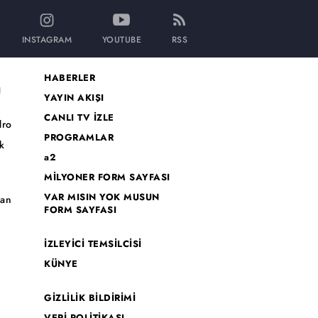
INSTAGRAM
YOUTUBE
RSS
HABERLER
I
YAYIN AKIŞI
CANLI TV İZLE
dro
PROGRAMLAR
k
a2
MİLYONER FORM SAYFASI
o
VAR MISIN YOK MUSUN
han
FORM SAYFASI
İZLEYİCİ TEMSİLCİSİ
KÜNYE
GİZLİLİK BİLDİRİMİ
VERİ POLİTİKASI