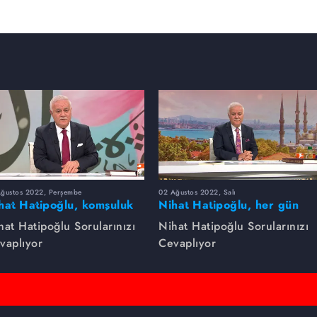
Ağustos 2022, Perşembe
02 Ağustos 2022, Salı
hat Hatipoğlu, komşuluk
Nihat Hatipoğlu, her gün
klarını anlatıyor.
yapılması tavsiye edilenleri
hat Hatipoğlu Sorularınızı
Nihat Hatipoğlu Sorularınızı
anlatıyor...
vaplıyor
Cevaplıyor