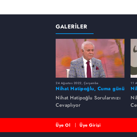
GALERİLER
24 Ağustos 2022, Çarşamba
11 
Nihat Hatipoğlu, Cuma günü
Ni
yapılması sünnet olan
ha
Nihat Hatipoğlu Sorularınızı
Ni
davranışları anlatıyor...
Cevaplıyor
Ce
Üye Ol
Üye Girişi