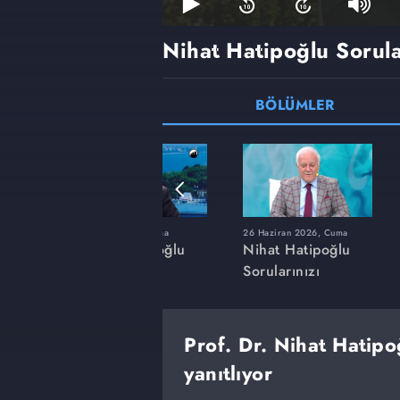
Nihat Hatipoğlu Sorula
BÖLÜMLER
a
20 Mart 2026, Cuma
26 Haziran 2026, Cuma
ğlu
Nihat Hatipoğlu
Nihat Hatipoğlu
Sorularınızı
Sorularınızı
Cevaplıyor
Cevaplıyor
Prof. Dr. Nihat Hatipo
yanıtlıyor