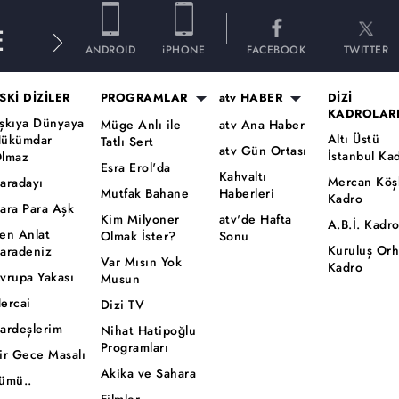
E
ANDROID
iPHONE
FACEBOOK
TWITTER
SKİ DİZİLER
PROGRAMLAR
atv HABER
DİZİ
KADROLAR
şkıya Dünyaya
Müge Anlı ile
atv Ana Haber
Altı Üstü
ükümdar
Tatlı Sert
atv Gün Ortası
İstanbul Ka
lmaz
Esra Erol'da
Kahvaltı
Mercan Köş
aradayı
Mutfak Bahane
Haberleri
Kadro
ara Para Aşk
Kim Milyoner
atv'de Hafta
A.B.İ. Kadr
en Anlat
Olmak İster?
Sonu
Kuruluş Or
aradeniz
Var Mısın Yok
Kadro
vrupa Yakası
Musun
ercai
Dizi TV
ardeşlerim
Nihat Hatipoğlu
Programları
ir Gece Masalı
Akika ve Sahara
ümü..
Filmler