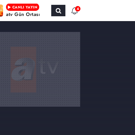
CANLI YAYIN
4
atv Gün Ortası