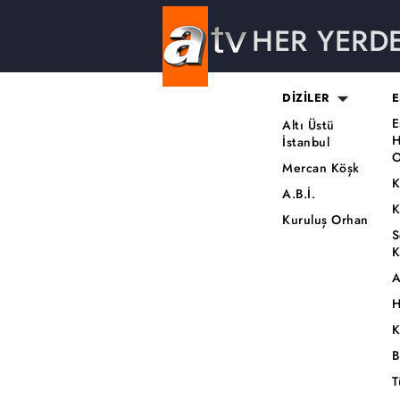
HER YERD
DİZİLER
E
E
Altı Üstü
H
İstanbul
O
Mercan Köşk
K
A.B.İ.
K
Kuruluş Orhan
S
K
A
H
K
B
T