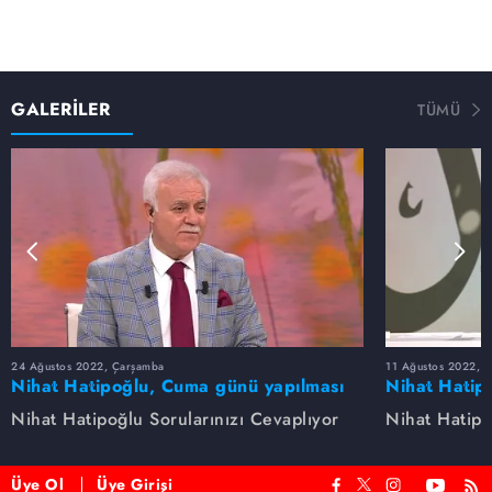
GALERİLER
TÜMÜ
24 Ağustos 2022, Çarşamba
11 Ağustos 2022, 
Nihat Hatipoğlu, Cuma günü yapılması
Nihat Hatip
sünnet olan davranışları anlatıyor...
anlatıyor.
Nihat Hatipoğlu Sorularınızı Cevaplıyor
Nihat Hatipo
Üye Ol
Üye Girişi