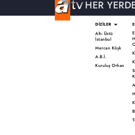
HER YERD
DİZİLER
E
E
Altı Üstü
H
İstanbul
O
Mercan Köşk
K
A.B.İ.
K
Kuruluş Orhan
S
K
A
H
K
B
T