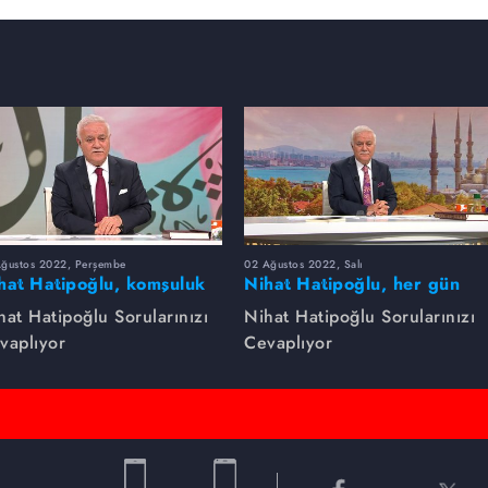
Ağustos 2022, Perşembe
02 Ağustos 2022, Salı
hat Hatipoğlu, komşuluk
Nihat Hatipoğlu, her gün
klarını anlatıyor.
yapılması tavsiye edilenleri
hat Hatipoğlu Sorularınızı
Nihat Hatipoğlu Sorularınızı
anlatıyor...
vaplıyor
Cevaplıyor