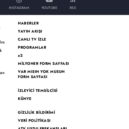
INSTAGRAM
YOUTUBE
RSS
HABERLER
I
YAYIN AKIŞI
CANLI TV İZLE
dro
PROGRAMLAR
k
a2
MİLYONER FORM SAYFASI
o
VAR MISIN YOK MUSUN
han
FORM SAYFASI
İZLEYİCİ TEMSİLCİSİ
KÜNYE
GİZLİLİK BİLDİRİMİ
VERİ POLİTİKASI
ATV UYDU FREKANSLARI