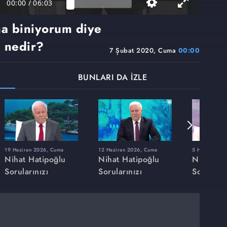
00:00
/
06:03
na biniyorum diye
ı nedir?
7 Şubat 2020, Cuma
00:00
BUNLARI DA İZLE
19 Haziran 2026, Cuma
12 Haziran 2026, Cuma
5 Haziran 20
Nihat Hatipoğlu
Nihat Hatipoğlu
Nihat Ha
Sorularınızı
Sorularınızı
Soruların
Cevaplıyor
Cevaplıyor
Cevaplıy