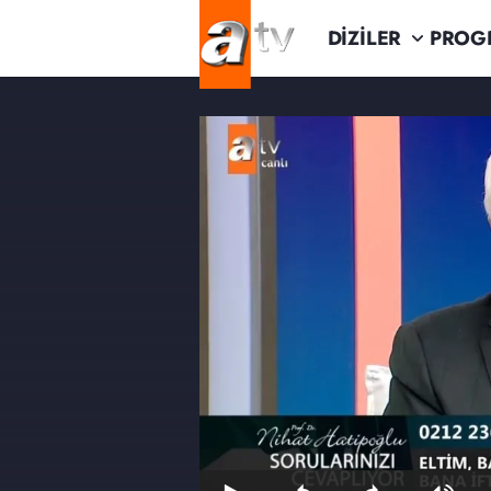
DİZİLER
PROG