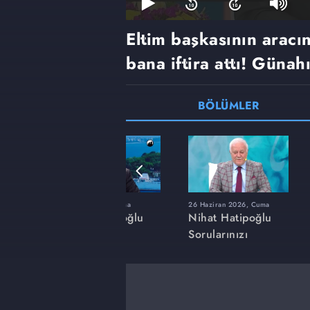
Eltim başkasının aracı
bana iftira attı! Günah
BÖLÜMLER
a
20 Mart 2026, Cuma
26 Haziran 2026, Cuma
ğlu
Nihat Hatipoğlu
Nihat Hatipoğlu
Sorularınızı
Sorularınızı
Cevaplıyor
Cevaplıyor