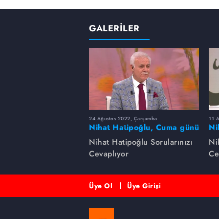
GALERİLER
24 Ağustos 2022, Çarşamba
11 
Nihat Hatipoğlu, Cuma günü
Ni
yapılması sünnet olan
ha
Nihat Hatipoğlu Sorularınızı
Ni
davranışları anlatıyor...
Cevaplıyor
Ce
Üye Ol
Üye Girişi