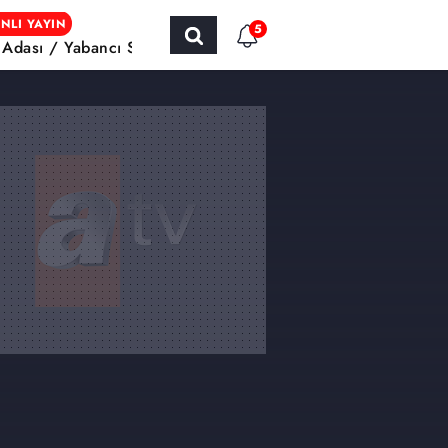
NLI YAYIN
5
h Adası / Yabancı Sinema