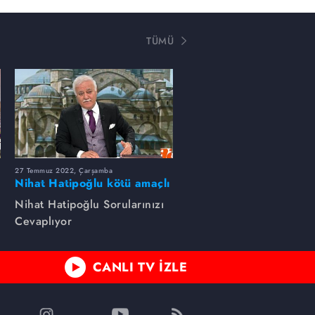
TÜMÜ
27 Temmuz 2022, Çarşamba
Nihat Hatipoğlu kötü amaçlı
muskanın niçin yapıldığını
Nihat Hatipoğlu Sorularınızı
anlatıyor...
Cevaplıyor
CANLI TV İZLE