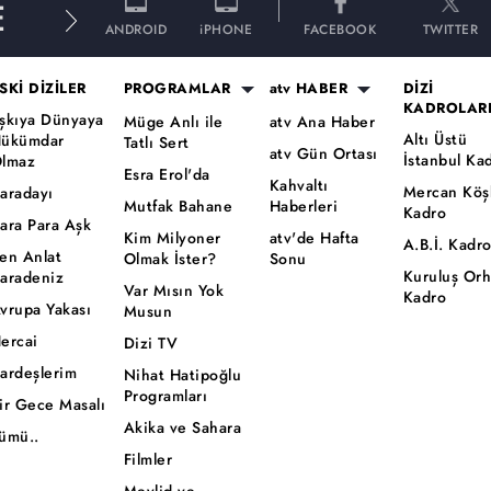
E
ANDROID
iPHONE
FACEBOOK
TWITTER
SKİ DİZİLER
PROGRAMLAR
atv HABER
DİZİ
KADROLAR
şkıya Dünyaya
Müge Anlı ile
atv Ana Haber
Altı Üstü
ükümdar
Tatlı Sert
atv Gün Ortası
İstanbul Ka
lmaz
Esra Erol'da
Kahvaltı
Mercan Köş
aradayı
Mutfak Bahane
Haberleri
Kadro
ara Para Aşk
Kim Milyoner
atv'de Hafta
A.B.İ. Kadr
en Anlat
Olmak İster?
Sonu
Kuruluş Or
aradeniz
Var Mısın Yok
Kadro
vrupa Yakası
Musun
ercai
Dizi TV
ardeşlerim
Nihat Hatipoğlu
Programları
ir Gece Masalı
Akika ve Sahara
ümü..
Filmler
Mevlid ve