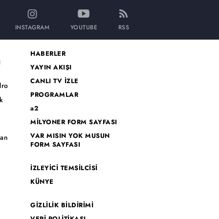
INSTAGRAM
YOUTUBE
RSS
HABERLER
I
YAYIN AKIŞI
CANLI TV İZLE
dro
PROGRAMLAR
k
a2
MİLYONER FORM SAYFASI
o
VAR MISIN YOK MUSUN
han
FORM SAYFASI
İZLEYİCİ TEMSİLCİSİ
KÜNYE
GİZLİLİK BİLDİRİMİ
VERİ POLİTİKASI