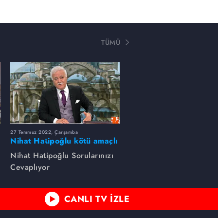
TÜMÜ
27 Temmuz 2022, Çarşamba
Nihat Hatipoğlu kötü amaçlı
muskanın niçin yapıldığını
Nihat Hatipoğlu Sorularınızı
anlatıyor...
Cevaplıyor
CANLI TV İZLE