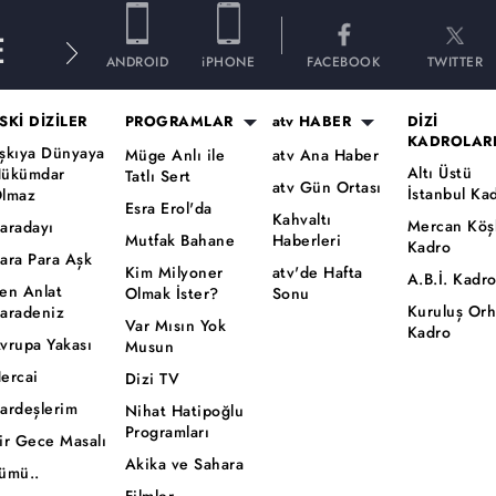
E
ANDROID
iPHONE
FACEBOOK
TWITTER
SKİ DİZİLER
PROGRAMLAR
atv HABER
DİZİ
KADROLAR
şkıya Dünyaya
Müge Anlı ile
atv Ana Haber
Altı Üstü
ükümdar
Tatlı Sert
atv Gün Ortası
İstanbul Ka
lmaz
Esra Erol'da
Kahvaltı
Mercan Köş
aradayı
Mutfak Bahane
Haberleri
Kadro
ara Para Aşk
Kim Milyoner
atv'de Hafta
A.B.İ. Kadr
en Anlat
Olmak İster?
Sonu
Kuruluş Or
aradeniz
Var Mısın Yok
Kadro
vrupa Yakası
Musun
ercai
Dizi TV
ardeşlerim
Nihat Hatipoğlu
Programları
ir Gece Masalı
Akika ve Sahara
ümü..
Filmler