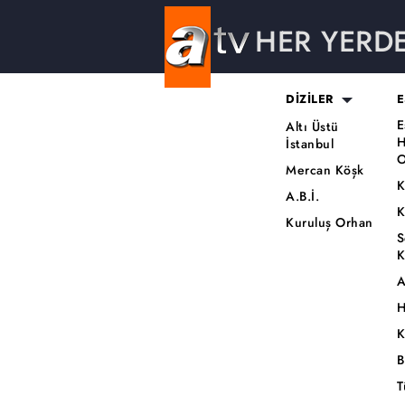
HER YERD
DİZİLER
E
E
Altı Üstü
H
İstanbul
O
Mercan Köşk
K
A.B.İ.
K
Kuruluş Orhan
S
K
A
H
K
B
T