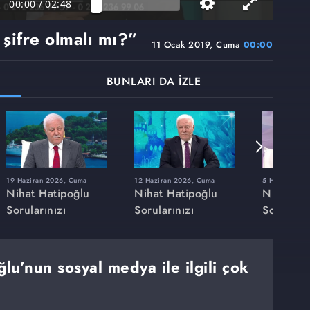
00:00
/
02:48
 şifre olmalı mı?”
11 Ocak 2019, Cuma
00:00
BUNLARI DA İZLE
19 Haziran 2026, Cuma
12 Haziran 2026, Cuma
5 Haziran 20
Nihat Hatipoğlu
Nihat Hatipoğlu
Nihat Ha
Sorularınızı
Sorularınızı
Soruların
Cevaplıyor
Cevaplıyor
Cevaplıy
ğlu’nun sosyal medya ile ilgili çok