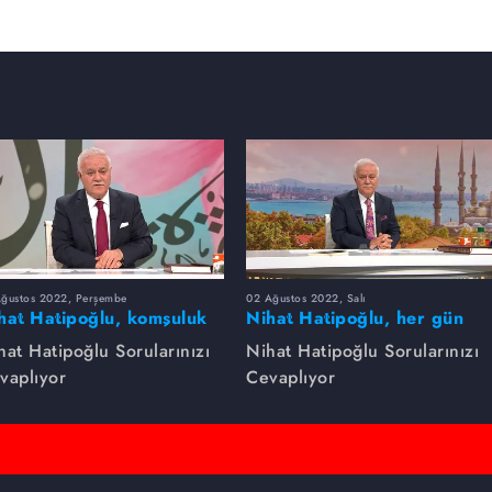
Ağustos 2022, Perşembe
02 Ağustos 2022, Salı
hat Hatipoğlu, komşuluk
Nihat Hatipoğlu, her gün
klarını anlatıyor.
yapılması tavsiye edilenleri
hat Hatipoğlu Sorularınızı
Nihat Hatipoğlu Sorularınızı
anlatıyor...
vaplıyor
Cevaplıyor