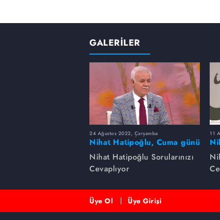
GALERİLER
24 Ağustos 2022, Çarşamba
11 
Nihat Hatipoğlu, Cuma günü
Ni
yapılması sünnet olan
ha
Nihat Hatipoğlu Sorularınızı
Ni
davranışları anlatıyor...
Cevaplıyor
Ce
Üye Ol
Üye Girişi