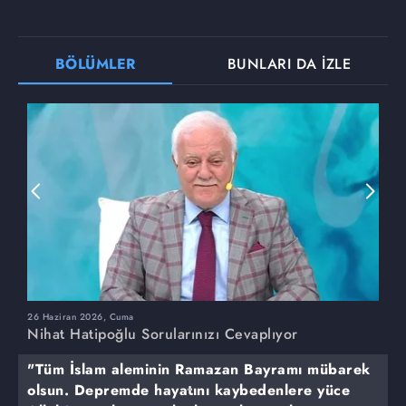
BÖLÜMLER
BUNLARI DA İZLE
26 Haziran 2026, Cuma
1
Nihat Hatipoğlu Sorularınızı Cevaplıyor
N
"Tüm İslam aleminin Ramazan Bayramı mübarek
olsun. Depremde hayatını kaybedenlere yüce