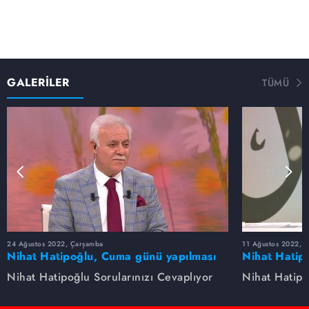
GALERİLER
TÜMÜ
24 Ağustos 2022, Çarşamba
11 Ağustos 2022, 
Nihat Hatipoğlu, Cuma günü yapılması
Nihat Hatip
sünnet olan davranışları anlatıyor...
anlatıyor.
Nihat Hatipoğlu Sorularınızı Cevaplıyor
Nihat Hatipo