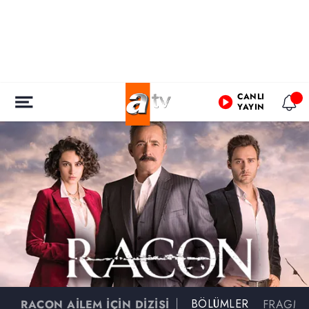
CANLI
YAYIN
BÖLÜMLER
RACON AİLEM İÇİN DİZİSİ
FRAGM