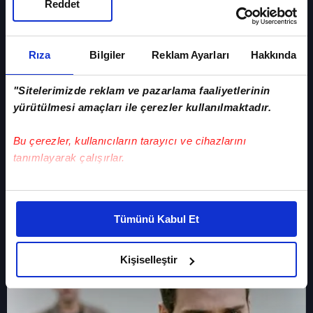
Reddet
Rıza
Bilgiler
Reklam Ayarları
Hakkında
"Sitelerimizde reklam ve pazarlama faaliyetlerinin
yürütülmesi amaçları ile çerezler kullanılmaktadır.
Bu çerezler, kullanıcıların tarayıcı ve cihazlarını
tanımlayarak çalışırlar.
24 Mart 2015, Salı
Bu çerezlere izin vermeniz halinde sizlere özel
3. Bölüm
kişiselleştirilmiş reklamlar sunabilir, sayfalarımızda sizlere
Racon Ailem İçin
Tümünü Kabul Et
daha iyi reklam deneyimi yaşatabiliriz. Bunu yaparken
amacımızın size daha iyi bir reklam deneyimi sunmak
olduğunu ve sizlere en iyi içerikleri sunabilmek adına
Kişiselleştir
elimizden gelen çabayı gösterdiğimizi ve bu noktada,
reklamların maliyetlerimizi karşılamak noktasında tek gelir
kalemimiz olduğunu sizlere hatırlatmak isteriz.