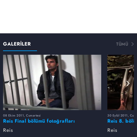
açmak istemektedir.
GALERİLER
TÜMÜ
08 Ekim 2011, Cumartesi
30 Eylül 2011, Cum
Reis Final bölümü fotoğrafları
Reis 8. bölü
Reis
Reis