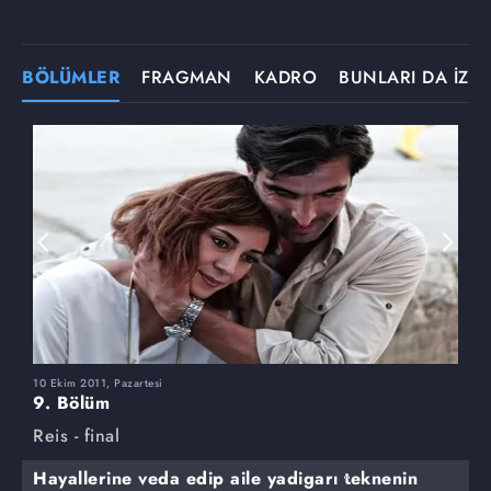
BÖLÜMLER
FRAGMAN
KADRO
BUNLARI DA İZLE
10 Ekim 2011, Pazartesi
3
9. Bölüm
8
Reis - final
R
Hayallerine veda edip aile yadigarı teknenin