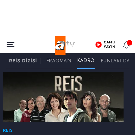
CANLI
YAYIN
KADRO
REİS DİZİSİ
FRAGMAN
BUNLARI DA İ
REİS