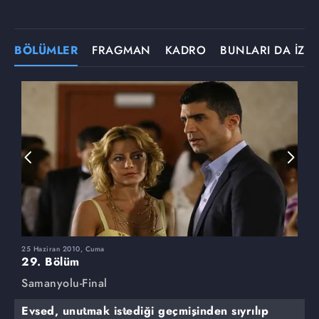
BÖLÜMLER
FRAGMAN
KADRO
BUNLARI DA İZLE
25 Haziran 2010, Cuma
1
29. Bölüm
2
Samanyolu-Final
S
Evsed, unutmak istediği geçmişinden sıyrılıp