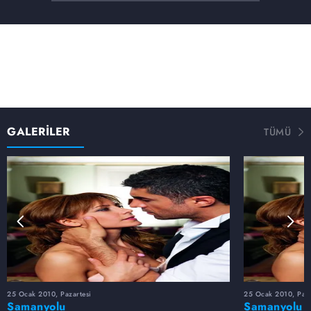
Evsed, Feride hanımdan yardım istemek zorunda kalır.
Belkıs da Feride'nin telaşının arkasındakileri araştırmak
için harekete geçer.
Zülal ve Nejat olanlardan habersiz, birbirlerinin
gözlerinde geçmişe çıktıkları yolculukta, aşklarını inkar
etmekten başka çareleri olmadığını bir kez daha anlarlar.
Konakta yaşanan hareketli dakikalar herkesin hayatını
değiştirecek dönülmez bir yola girildiğinin habercisidir.
GALERİLER
TÜMÜ
25 Ocak 2010, Pazartesi
25 Ocak 2010, Paza
Samanyolu
Samanyolu