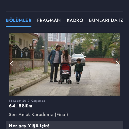
BÖLÜMLER
FRAGMAN
KADRO
BUNLARI DA İZLE
13 Kasım 2019, Çarşamba
6
64. Bölüm
6
Sen Anlat Karadeniz (Final)
S
Her şey Yiğit için!