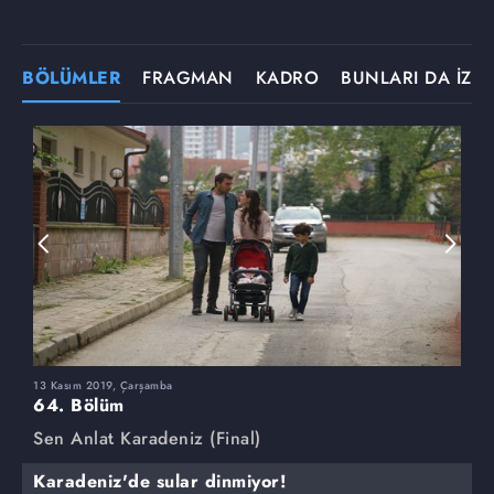
BÖLÜMLER
FRAGMAN
KADRO
BUNLARI DA İZLE
13 Kasım 2019, Çarşamba
6
64. Bölüm
6
Sen Anlat Karadeniz (Final)
S
Karadeniz'de sular dinmiyor!