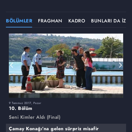
BÖLÜMLER
FRAGMAN
KADRO
BUNLARI DA İZLE
9 Temmuz 2017, Pazar
2
10. Bölüm
9
Seni Kimler Aldı (Final)
S
Çamay Konağı’na gelen sürpriz misafir