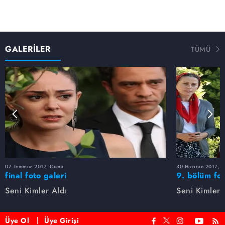
GALERİLER
TÜMÜ
07 Temmuz 2017, Cuma
30 Haziran 2017, 
final foto galeri
9. bölüm fot
Seni Kimler Aldı
Seni Kimler 
Üye Ol
Üye Girişi