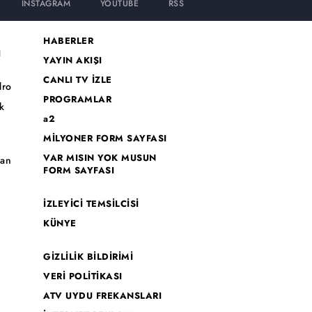
INSTAGRAM
YOUTUBE
RSS
HABERLER
I
YAYIN AKIŞI
CANLI TV İZLE
dro
PROGRAMLAR
k
a2
MİLYONER FORM SAYFASI
o
VAR MISIN YOK MUSUN
han
FORM SAYFASI
İZLEYİCİ TEMSİLCİSİ
KÜNYE
GİZLİLİK BİLDİRİMİ
VERİ POLİTİKASI
ATV UYDU FREKANSLARI