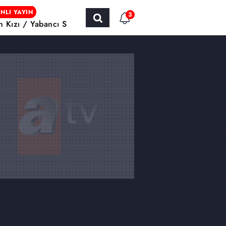
NLI YAYIN
3
ın Kızı / Yabancı Sinema