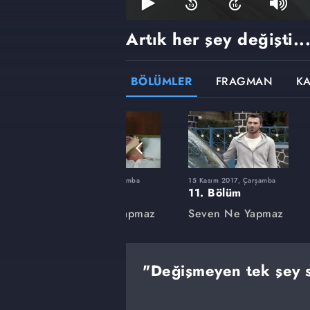
Artık her şey değişti..
BÖLÜMLER
FRAGMAN
K
şamba
6 Eylül 2017, Çarşamba
15 Kasım 2017, Çarşamba
1. Bölüm
11. Bölüm
apmaz
Seven Ne Yapmaz
Seven Ne Yapmaz
"Değişmeyen tek şey s