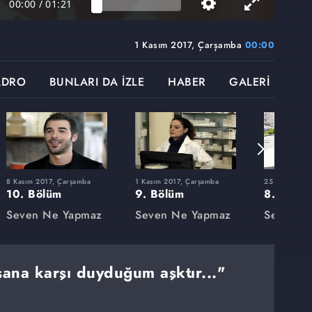
00:00
/
01:21
.
1 Kasım 2017, Çarşamba
00:00
ADRO
BUNLARI DA İZLE
HABER
GALERİ
8 Kasım 2017, Çarşamba
1 Kasım 2017, Çarşamba
25 Ekim 2017
10. Bölüm
9. Bölüm
8. Bölü
Seven Ne Yapmaz
Seven Ne Yapmaz
Seven N
ana karşı duyduğum aşktır..."