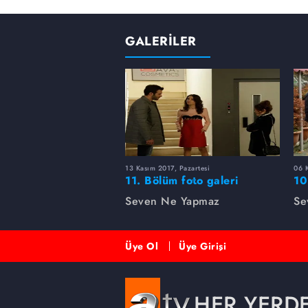
GALERİLER
13 Kasım 2017, Pazartesi
06 K
11. Bölüm foto galeri
10
Seven Ne Yapmaz
Se
Üye Ol
Üye Girişi
HER YERD