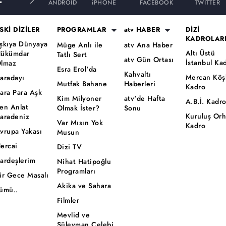
ANDROID
iPHONE
FACEBOOK
TWITTER
SKİ DİZİLER
PROGRAMLAR
atv HABER
DİZİ
KADROLAR
şkıya Dünyaya
Müge Anlı ile
atv Ana Haber
Altı Üstü
ükümdar
Tatlı Sert
atv Gün Ortası
İstanbul Ka
lmaz
Esra Erol'da
Kahvaltı
Mercan Köş
aradayı
Mutfak Bahane
Haberleri
Kadro
ara Para Aşk
Kim Milyoner
atv'de Hafta
A.B.İ. Kadr
en Anlat
Olmak İster?
Sonu
Kuruluş Or
aradeniz
Var Mısın Yok
Kadro
vrupa Yakası
Musun
ercai
Dizi TV
ardeşlerim
Nihat Hatipoğlu
Programları
ir Gece Masalı
Akika ve Sahara
ümü..
Filmler
Mevlid ve
Süleyman Çelebi