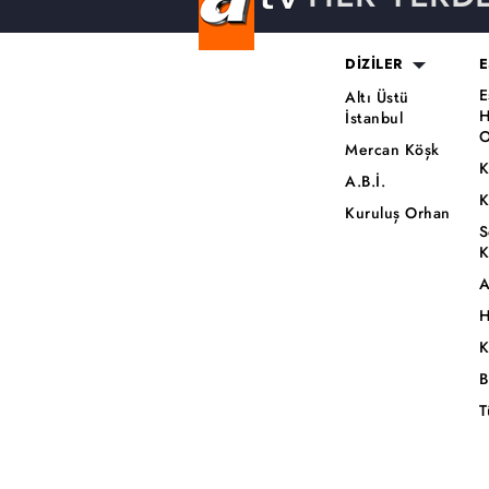
DİZİLER
E
E
Altı Üstü
H
İstanbul
O
Mercan Köşk
K
A.B.İ.
K
Kuruluş Orhan
S
K
A
H
K
B
T