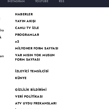
INSTAGRAM
YOUTUBE
RSS
HABERLER
I
YAYIN AKIŞI
CANLI TV İZLE
dro
PROGRAMLAR
k
a2
MİLYONER FORM SAYFASI
o
VAR MISIN YOK MUSUN
han
FORM SAYFASI
İZLEYİCİ TEMSİLCİSİ
KÜNYE
GİZLİLİK BİLDİRİMİ
VERİ POLİTİKASI
ATV UYDU FREKANSLARI