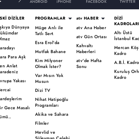
ANDROID
iPHONE
FACEBOOK
TWITTER
SKİ DİZİLER
PROGRAMLAR
atv HABER
DİZİ
KADROLAR
şkıya Dünyaya
Müge Anlı ile
atv Ana Haber
Altı Üstü
ükümdar
Tatlı Sert
atv Gün Ortası
İstanbul Ka
lmaz
Esra Erol'da
Kahvaltı
Mercan Köş
aradayı
Mutfak Bahane
Haberleri
Kadro
ara Para Aşk
Kim Milyoner
atv'de Hafta
A.B.İ. Kadr
en Anlat
Olmak İster?
Sonu
Kuruluş Or
aradeniz
Var Mısın Yok
Kadro
vrupa Yakası
Musun
ercai
Dizi TV
ardeşlerim
Nihat Hatipoğlu
Programları
ir Gece Masalı
Akika ve Sahara
ümü..
Filmler
Mevlid ve
Süleyman Çelebi