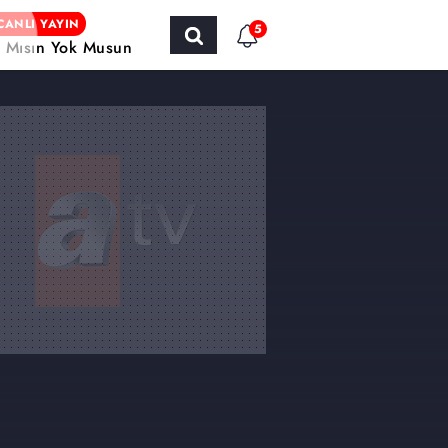
CANLI YAYIN
5
r Mısın Yok Musun