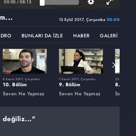
00:00
/
08:13
m...
13 Eylül 2017, Çarşamba
00:00
ADRO
BUNLARI DA İZLE
HABER
GALERİ
8 Kasım 2017, Çarşamba
1 Kasım 2017, Çarşamba
25 Ekim 2017
10. Bölüm
9. Bölüm
8. Bölü
Seven Ne Yapmaz
Seven Ne Yapmaz
Seven N
 değiliz..."