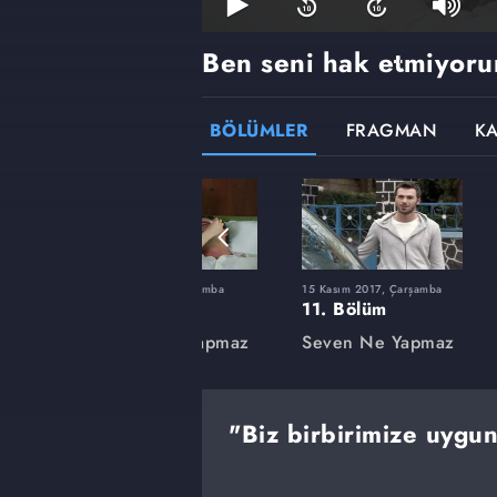
Ben seni hak etmiyoru
BÖLÜMLER
FRAGMAN
K
şamba
6 Eylül 2017, Çarşamba
15 Kasım 2017, Çarşamba
1. Bölüm
11. Bölüm
apmaz
Seven Ne Yapmaz
Seven Ne Yapmaz
"Biz birbirimize uygun