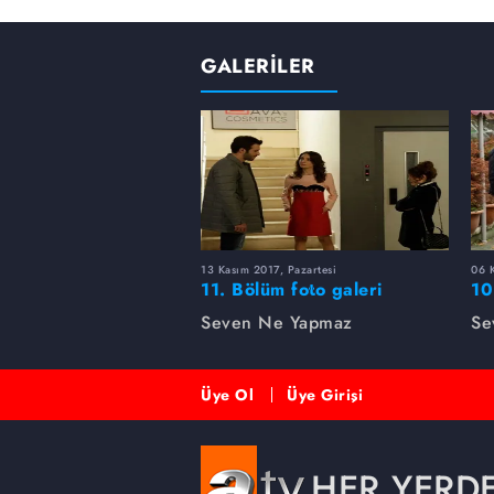
GALERİLER
13 Kasım 2017, Pazartesi
06 K
11. Bölüm foto galeri
10
Seven Ne Yapmaz
Se
Üye Ol
Üye Girişi
HER YERD