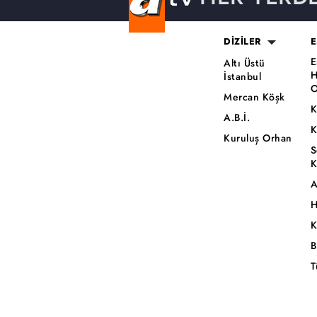
DİZİLER
E
E
Altı Üstü
H
İstanbul
O
Mercan Köşk
K
A.B.İ.
K
Kuruluş Orhan
S
K
A
H
K
B
T