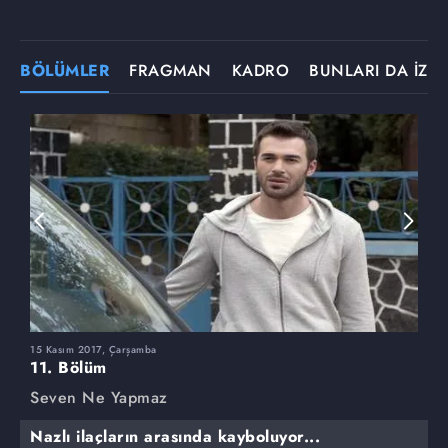
BÖLÜMLER
FRAGMAN
KADRO
BUNLARI DA İZLE
15 Kasım 2017, Çarşamba
8
11. Bölüm
1
Seven Ne Yapmaz
S
Nazlı ilaçların arasında kayboluyor...