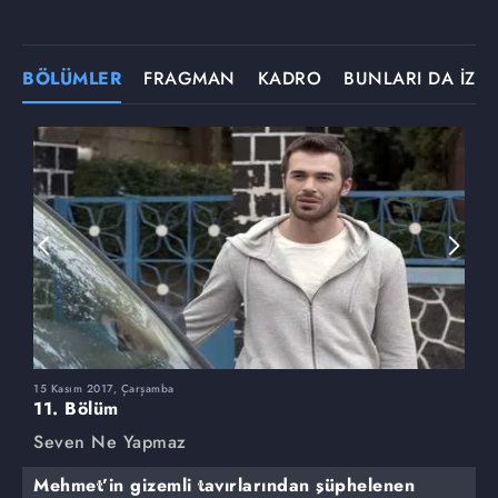
BÖLÜMLER
FRAGMAN
KADRO
BUNLARI DA İZLE
15 Kasım 2017, Çarşamba
8
11. Bölüm
1
Seven Ne Yapmaz
S
Mehmet’in gizemli tavırlarından şüphelenen