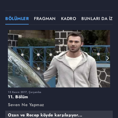
BÖLÜMLER
FRAGMAN
KADRO
BUNLARI DA İZLE
15 Kasım 2017, Çarşamba
8
11. Bölüm
1
Seven Ne Yapmaz
S
Ozan ve Recep köyde karşılaşıyor...