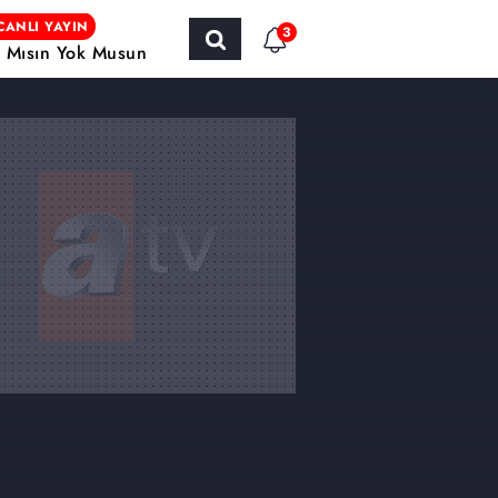
CANLI YAYIN
3
r Mısın Yok Musun