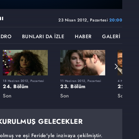
ı
23 Nisan 2012, Pazartesi
20:00
ADRO
BUNLARI DA İZLE
HABER
GALERİ
18 Haziran 2012, Pazartesi
11 Haziran 2012, Pazartesi
4 Haziran 201
24. Bölüm
23. Bölüm
22. Böl
Son
Son
Son
KURULMUŞ GELECEKLER
lmuş ve eşi Feride'yle inzivaya çekilmiştir.