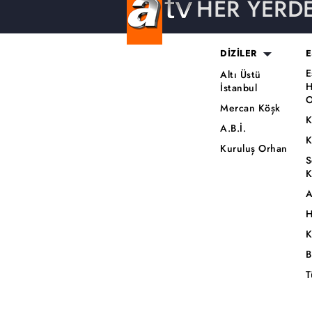
HER YERD
DİZİLER
E
E
Altı Üstü
H
İstanbul
O
Mercan Köşk
K
A.B.İ.
K
Kuruluş Orhan
S
K
A
H
K
B
T