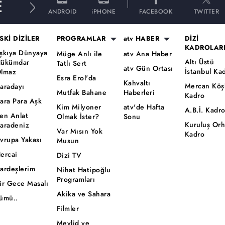
E
ANDROID
iPHONE
FACEBOOK
TWITTER
SKİ DİZİLER
PROGRAMLAR
atv HABER
DİZİ
KADROLAR
şkıya Dünyaya
Müge Anlı ile
atv Ana Haber
Altı Üstü
ükümdar
Tatlı Sert
atv Gün Ortası
İstanbul Ka
lmaz
Esra Erol'da
Kahvaltı
Mercan Köş
aradayı
Mutfak Bahane
Haberleri
Kadro
ara Para Aşk
Kim Milyoner
atv'de Hafta
A.B.İ. Kadr
en Anlat
Olmak İster?
Sonu
Kuruluş Or
aradeniz
Var Mısın Yok
Kadro
vrupa Yakası
Musun
ercai
Dizi TV
ardeşlerim
Nihat Hatipoğlu
Programları
ir Gece Masalı
Akika ve Sahara
ümü..
Filmler
Mevlid ve