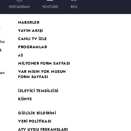
INSTAGRAM
YOUTUBE
RSS
HABERLER
I
YAYIN AKIŞI
CANLI TV İZLE
dro
PROGRAMLAR
k
a2
MİLYONER FORM SAYFASI
o
VAR MISIN YOK MUSUN
han
FORM SAYFASI
İZLEYİCİ TEMSİLCİSİ
KÜNYE
GİZLİLİK BİLDİRİMİ
VERİ POLİTİKASI
ATV UYDU FREKANSLARI