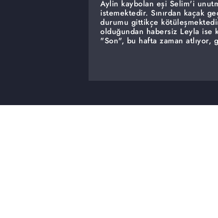
Aylin kaybolan eşi Selim'i unutm
istemektedir. Sınırdan kaçak g
durumu gittikçe kötüleşmektedir
olduğundan habersiz Leyla ise k
"Son", bu hafta zaman atlıyor, 