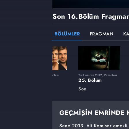
Son
16.Bölüm Fragman
BÖLÜMLER
FRAGMAN
K
tesi
19 Mart 2012, Pazartesi
25 Haziran 2012, Pazartesi
11. Bölüm
25. Bölüm
Son
Son
GEÇMİŞİN EMRİNDE 
Sene 2013. Ali Komiser emekli o