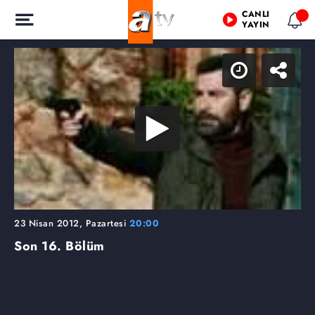
CANLI
YAYIN
23 Nisan 2012, Pazartesi
20:00
Son
16. Bölüm