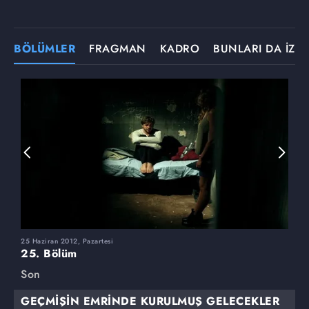
BÖLÜMLER
FRAGMAN
KADRO
BUNLARI DA İZLE
25 Haziran 2012, Pazartesi
1
25. Bölüm
2
Son
S
GEÇMİŞİN EMRİNDE KURULMUŞ GELECEKLER