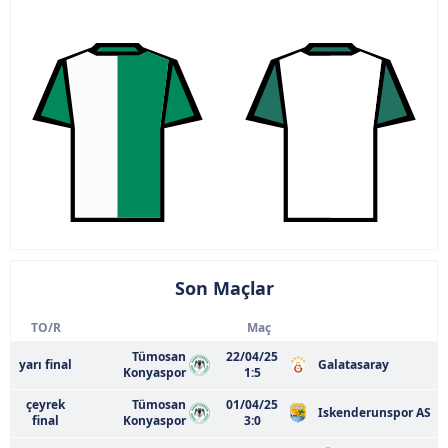
Son Maçlar
TO/R
Maç
Tümosan
22/04/25
yarı final
Galatasaray
Konyaspor
1:5
çeyrek
Tümosan
01/04/25
Iskenderunspor AS
final
Konyaspor
3:0