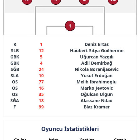
1
K
1
Deniz Ertas
SLB
12
Haubert Sitya Guilherme
GBK
5
Uğurcan Yazgılı
GBK
4
Adil Demirbağ
SĞB
24
Nikola Boranijasevic
SLA
10
Yusuf Erdoğan
OS
77
Melih Ibrahimoglu
OS
16
Marko Jevtovic
OS
35
Oğulcan Ulgun
SĞA
18
Alassane Ndao
F
99
Blaz Kramer
Oyuncu İstatistikleri
Goller
Asist
Kartlar
Cezalı