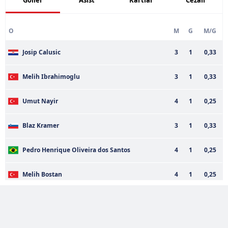
O
M
G
M/G
Josip Calusic
3
1
0,33
Melih Ibrahimoglu
3
1
0,33
Umut Nayir
4
1
0,25
Blaz Kramer
3
1
0,33
Pedro Henrique Oliveira dos Santos
4
1
0,25
Melih Bostan
4
1
0,25