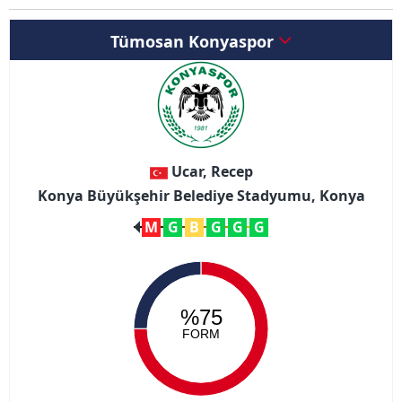
Tümosan Konyaspor
Ucar, Recep
Konya Büyükşehir Belediye Stadyumu, Konya
M
G
B
G
G
G
%75
FORM