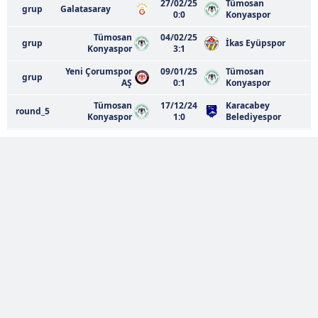
27/02/25
Tümosan
grup
Galatasaray
0:0
Konyaspor
Tümosan
04/02/25
grup
İkas Eyüpspor
Konyaspor
3:1
Yeni Çorumspor
09/01/25
Tümosan
grup
AŞ
0:1
Konyaspor
Tümosan
17/12/24
Karacabey
round_5
Konyaspor
1:0
Belediyespor