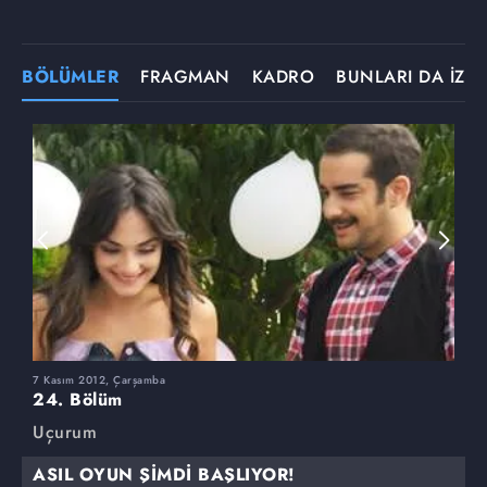
BÖLÜMLER
FRAGMAN
KADRO
BUNLARI DA İZLE
7 Kasım 2012, Çarşamba
3
24. Bölüm
2
Uçurum
U
ASIL OYUN ŞİMDİ BAŞLIYOR!